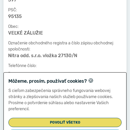
PSČ:
95135
Obec:
VEĽKÉ ZÁLUŽIE
Označenie obchodného registra a číslo zápisu obchodnej
spoločnosti:
Nitra odd. s.r.o. vložka 27130/N
Telefónne číslo:
-
🍪
Môžeme, prosím, používať cookies?
Faxové číslo:
-
S cieľom zabezpečenia správneho fungovania webovej
stránky a zlepšovania našich služieb používame cookies.
E-mailová adresa:
Prosíme o potvrdenie súhlasu alebo nastavenie Vašich
-
preferencií.
POVOLIŤ VŠETKO
Zostavená dňa: