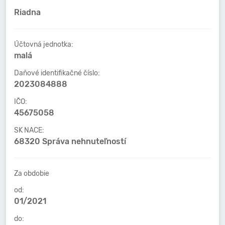
Riadna
Účtovná jednotka:
malá
Daňové identifikačné číslo:
2023084888
IČO:
45675058
SK NACE:
68320 Správa nehnuteľností
Za obdobie
od:
01/2021
do: