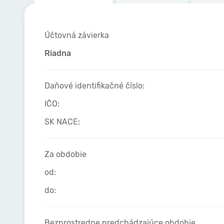
Účtovná závierka
Riadna
Daňové identifikačné číslo:
IČO:
SK NACE:
Za obdobie
od:
do:
Bezprostredne predchádzajúce obdobie