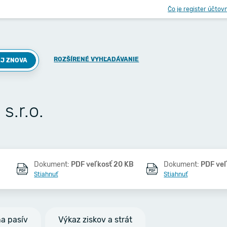
Čo je register účtov
ROZŠÍRENÉ VYHĽADÁVANIE
J ZNOVA
.r.o.
Dokument:
PDF veľkosť 20 KB
Dokument:
PDF veľ
Stiahnuť
Stiahnuť
na pasív
Výkaz ziskov a strát