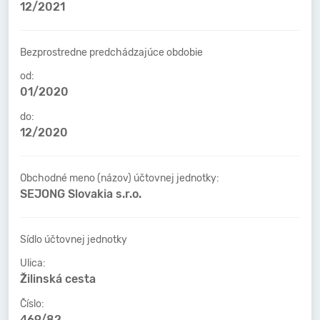
12/2021
Bezprostredne predchádzajúce obdobie
od:
01/2020
do:
12/2020
Obchodné meno (názov) účtovnej jednotky:
SEJONG Slovakia s.r.o.
Sídlo účtovnej jednotky
Ulica:
Žilinská cesta
Číslo:
469/82