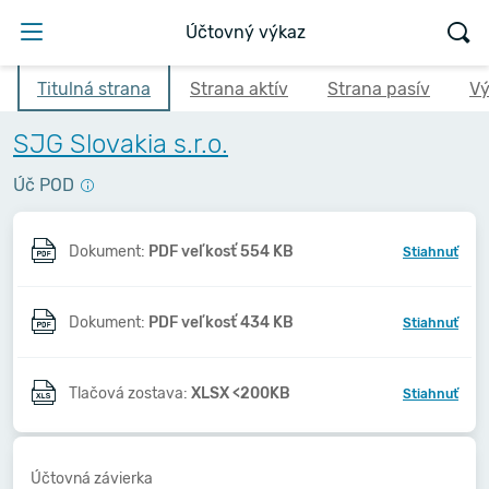
Účtovný výkaz
Titulná strana
Strana aktív
Strana pasív
Vý
SJG Slovakia s.r.o.
Úč POD
Dokument:
PDF veľkosť 554 KB
Stiahnuť
Dokument:
PDF veľkosť 434 KB
Stiahnuť
Tlačová zostava:
XLSX <200KB
Stiahnuť
Účtovná závierka