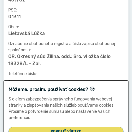
PSČ:
01311
Obec:
Lietavská Lúčka
Označenie obchodného registra a číslo zápisu obchodnej
spoločnosti:
OR, Okresný súd Žilina, odd.: Sro, vl ožka číslo
18328/L - Zbl.
Telefónne číslo:
-
🍪
Môžeme, prosím, používať cookies?
Faxové číslo:
-
S cieľom zabezpečenia správneho fungovania webovej
stránky a zlepšovania našich služieb používame cookies.
E-mailová adresa:
Prosíme o potvrdenie súhlasu alebo nastavenie Vašich
-
preferencií.
POVOLIŤ VŠETKO