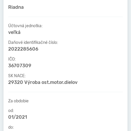
Riadna
Účtovná jednotka:
veľká
Daňové identifikačné číslo:
2022285606
IČO:
36707309
SK NACE:
29320 Výroba ost.motor.dielov
Za obdobie
od:
01/2021
do: