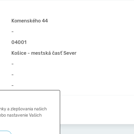
Komenského 44
-
04001
Košice - mestská časť Sever
-
-
-
18.03.2022
nky a zlepšovania našich
lebo nastavenie Vašich