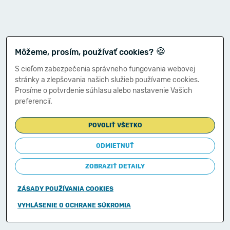
🍪
Môžeme, prosím, používať cookies?
S cieľom zabezpečenia správneho fungovania webovej
stránky a zlepšovania našich služieb používame cookies.
Prosíme o potvrdenie súhlasu alebo nastavenie Vašich
preferencií.
POVOLIŤ VŠETKO
ODMIETNUŤ
ZOBRAZIŤ DETAILY
ZÁSADY POUŽÍVANIA COOKIES
Copyright © 2011-2026
VYHLÁSENIE O OCHRANE SÚKROMIA
Ministerstvo financií Slovenskej republiky