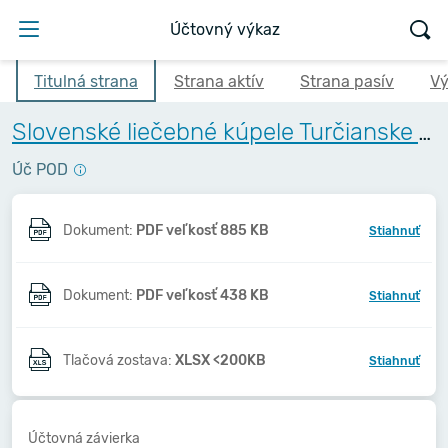
Účtovný výkaz
Titulná strana
Strana aktív
Strana pasív
Vý
Slovenské liečebné kúpele Turčianske Teplice,a.s.
Úč POD
Dokument:
PDF veľkosť 885 KB
Stiahnuť
Dokument:
PDF veľkosť 438 KB
Stiahnuť
Tlačová zostava:
XLSX <200KB
Stiahnuť
Účtovná závierka