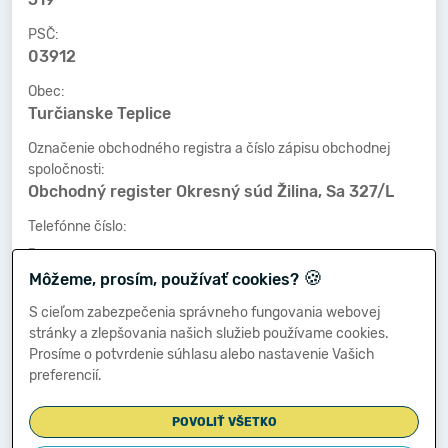
PSČ:
03912
Obec:
Turčianske Teplice
Označenie obchodného registra a číslo zápisu obchodnej
spoločnosti:
Obchodný register Okresný súd Žilina, Sa 327/L
Telefónne číslo:
-
🍪
Môžeme, prosím, používať cookies?
Faxové číslo:
-
S cieľom zabezpečenia správneho fungovania webovej
stránky a zlepšovania našich služieb používame cookies.
E-mailová adresa:
Prosíme o potvrdenie súhlasu alebo nastavenie Vašich
-
preferencií.
POVOLIŤ VŠETKO
Zostavená dňa: