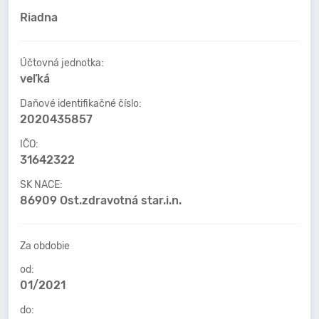
Riadna
Účtovná jednotka:
veľká
Daňové identifikačné číslo:
2020435857
IČO:
31642322
SK NACE:
86909 Ost.zdravotná star.i.n.
Za obdobie
od:
01/2021
do: