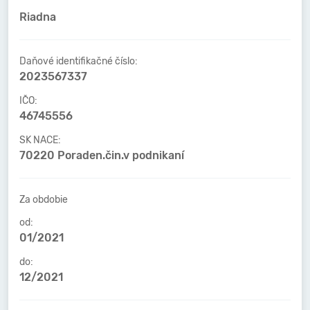
Riadna
Daňové identifikačné číslo:
2023567337
IČO:
46745556
SK NACE:
70220 Poraden.čin.v podnikaní
Za obdobie
od:
01/2021
do:
12/2021