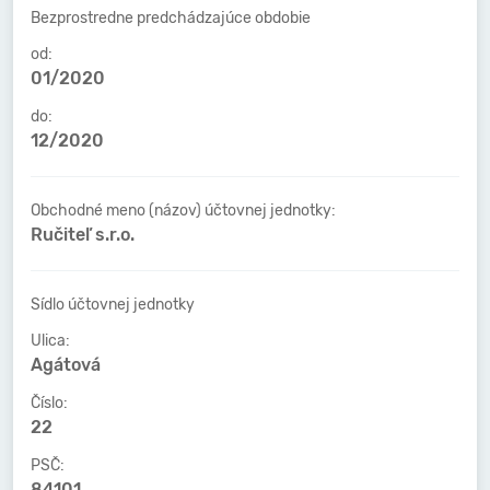
Bezprostredne predchádzajúce obdobie
od:
01/2020
do:
12/2020
Obchodné meno (názov) účtovnej jednotky:
Ručiteľ s.r.o.
Sídlo účtovnej jednotky
Ulica:
Agátová
Číslo:
22
PSČ:
84101