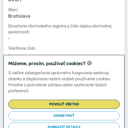
Obec:
Bratislava
Označenie obchodného registra a číslo zápisu obchodnej
spoločnosti:
-
Telefónne číslo:
-
🍪
Môžeme, prosím, používať cookies?
Faxové číslo:
-
S cieľom zabezpečenia správneho fungovania webovej
stránky a zlepšovania našich služieb používame cookies.
E-mailová adresa:
Prosíme o potvrdenie súhlasu alebo nastavenie Vašich
-
preferencií.
POVOLIŤ VŠETKO
Zostavená dňa:
31.01.2022
ODMIETNUŤ
Schválená dňa:
ZOBRAZIŤ DETAILY