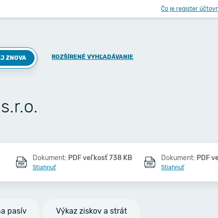
Čo je register účtov
ROZŠÍRENÉ VYHĽADÁVANIE
J ZNOVA
.r.o.
Dokument:
PDF veľkosť 738 KB
Dokument:
PDF v
Stiahnuť
Stiahnuť
na pasív
Výkaz ziskov a strát