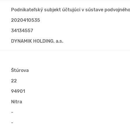
Podnikateľský subjekt účtujúci v sústave podvojnéh
2020410535
34134557
DYNAMIK HOLDING, a.s.
Štúrova
22
94901
Nitra
-
-