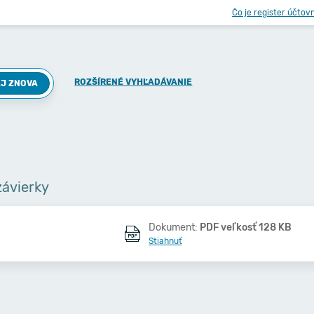
Čo je register účtov
ROZŠÍRENÉ VYHĽADÁVANIE
J ZNOVA
závierky
Dokument:
PDF veľkosť 128 KB
Stiahnuť