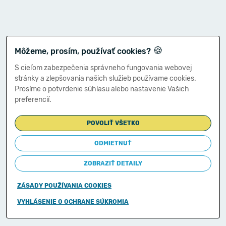
🍪
Môžeme, prosím, používať cookies?
S cieľom zabezpečenia správneho fungovania webovej
stránky a zlepšovania našich služieb používame cookies.
Prosíme o potvrdenie súhlasu alebo nastavenie Vašich
preferencií.
POVOLIŤ VŠETKO
ODMIETNUŤ
ZOBRAZIŤ DETAILY
ZÁSADY POUŽÍVANIA COOKIES
Copyright © 2011-2026
VYHLÁSENIE O OCHRANE SÚKROMIA
Ministerstvo financií Slovenskej republiky