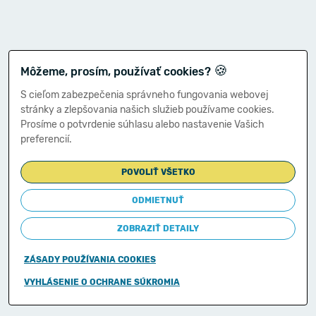
🍪
Môžeme, prosím, používať cookies?
S cieľom zabezpečenia správneho fungovania webovej
stránky a zlepšovania našich služieb používame cookies.
Prosíme o potvrdenie súhlasu alebo nastavenie Vašich
preferencií.
POVOLIŤ VŠETKO
ODMIETNUŤ
ZOBRAZIŤ DETAILY
ZÁSADY POUŽÍVANIA COOKIES
Copyright © 2011-2026
VYHLÁSENIE O OCHRANE SÚKROMIA
Ministerstvo financií Slovenskej republiky