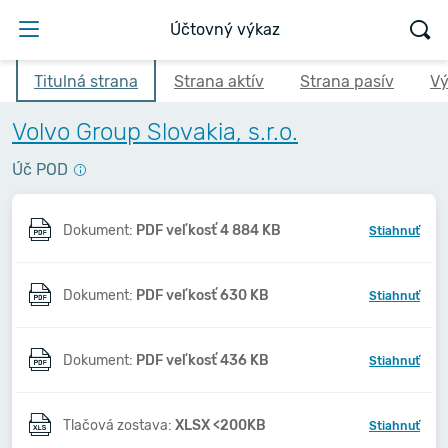
Účtovný výkaz
Titulná strana
Strana aktív
Strana pasív
Vý
Volvo Group Slovakia, s.r.o.
Úč POD
Dokument:
PDF veľkosť 4 884 KB
Stiahnuť
Dokument:
PDF veľkosť 630 KB
Stiahnuť
Dokument:
PDF veľkosť 436 KB
Stiahnuť
Tlačová zostava:
XLSX <200KB
Stiahnuť