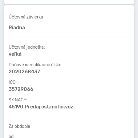
Účtovná závierka
Riadna
Účtovná jednotka:
veľká
Daňové identifikačné číslo:
2020268437
IČO:
35729066
SK NACE:
45190 Predaj ost.motor.voz.
Za obdobie
od: