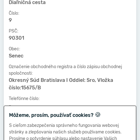
Diaľničná cesta
Číslo:
9
PSČ:
90301
Obec:
Senec
Označenie obchodného registra a číslo zápisu obchodnej
spoločnosti:
Okresný Súd Bratislava I Oddiel: Sro, Vložka
číslo:15675/B
Telefónne číslo:
-
🍪
Môžeme, prosím, používať cookies?
Faxové číslo:
-
S cieľom zabezpečenia správneho fungovania webovej
stránky a zlepšovania našich služieb používame cookies.
E-mailová adresa:
Prosíme o potvrdenie súhlasu alebo nastavenie Vašich