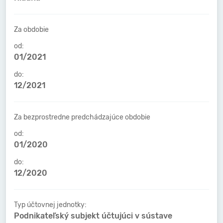
Za obdobie
od:
01/2021
do:
12/2021
Za bezprostredne predchádzajúce obdobie
od:
01/2020
do:
12/2020
Typ účtovnej jednotky:
Podnikateľský subjekt účtujúci v sústave