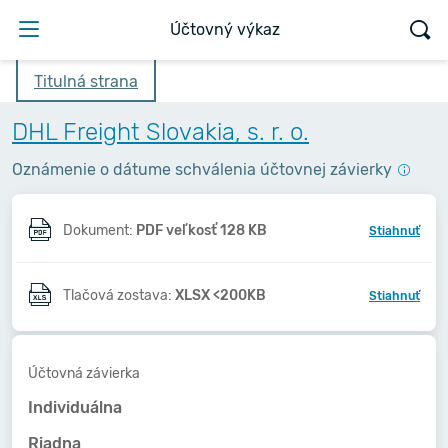
Účtovný výkaz
Titulná strana
DHL Freight Slovakia, s. r. o.
Oznámenie o dátume schválenia účtovnej závierky
Dokument:
PDF veľkosť 128 KB
Stiahnuť
Tlačová zostava:
XLSX <200KB
Stiahnuť
Účtovná závierka
Individuálna
Riadna