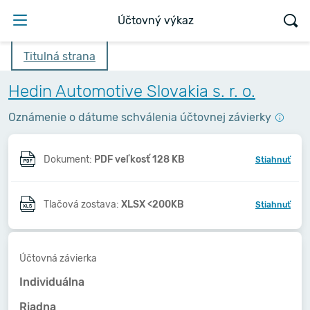
Účtovný výkaz
Titulná strana
Hedin Automotive Slovakia s. r. o.
Oznámenie o dátume schválenia účtovnej závierky
Dokument:
PDF veľkosť 128 KB
Stiahnuť
Tlačová zostava:
XLSX <200KB
Stiahnuť
Účtovná závierka
Individuálna
Riadna