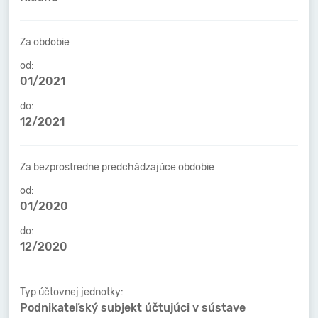
Za obdobie
od:
01/2021
do:
12/2021
Za bezprostredne predchádzajúce obdobie
od:
01/2020
do:
12/2020
Typ účtovnej jednotky:
Podnikateľský subjekt účtujúci v sústave