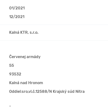
01/2021
12/2021
Kalná KTR, s.r.o.
Červenej armády
55
93532
Kalná nad Hronom
Oddiel:sro,vl.č.12588/N Krajský súd Nitra
-