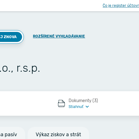
Čo je register účtov
ROZŠÍRENÉ VYHĽADÁVANIE
J ZNOVA
., r.s.p.
Dokumenty (3)
Stiahnuť
na pasív
Výkaz ziskov a strát