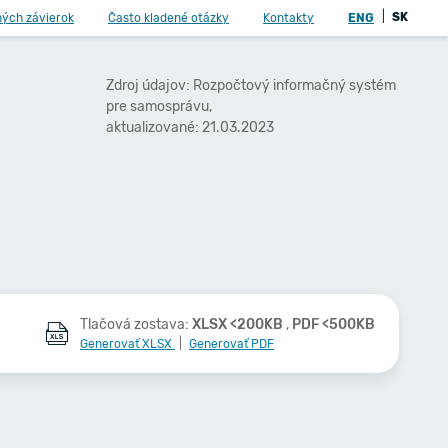
|
SK
ných závierok
Často kladené otázky
Kontakty
ENG
Zdroj údajov: Rozpočtový informačný systém
pre samosprávu,
aktualizované: 21.03.2023
Tlačová zostava:
XLSX <200KB
,
PDF <500KB
Generovať XLSX
|
Generovať PDF