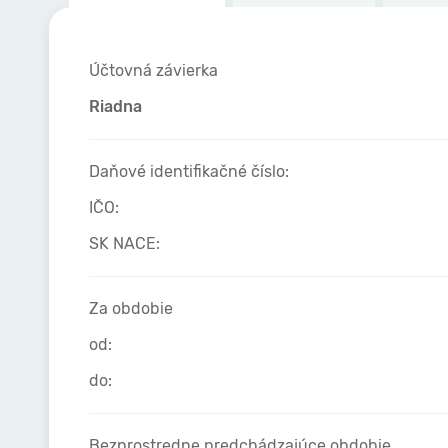
Účtovná závierka
Riadna
Daňové identifikačné číslo:
IČO:
SK NACE:
Za obdobie
od:
do:
Bezprostredne predchádzajúce obdobie