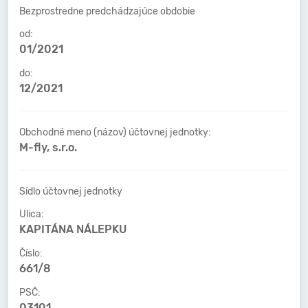
Bezprostredne predchádzajúce obdobie
od:
01/2021
do:
12/2021
Obchodné meno (názov) účtovnej jednotky:
M-fly, s.r.o.
Sídlo účtovnej jednotky
Ulica:
KAPITÁNA NÁLEPKU
Číslo:
661/8
PSČ:
03101