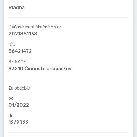
Riadna
Daňové identifikačné číslo:
2021861138
IČO:
36421472
SK NACE:
93210 Činnosti lunaparkov
Za obdobie
od:
01/2022
do:
12/2022