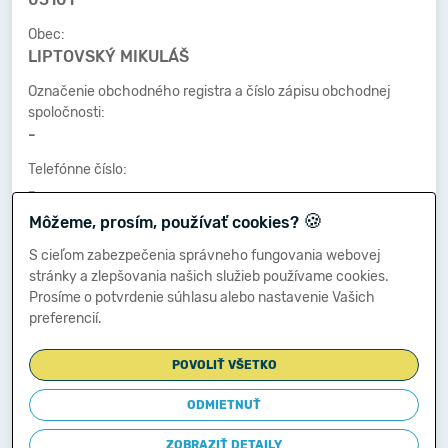
Obec:
LIPTOVSKÝ MIKULÁŠ
Označenie obchodného registra a číslo zápisu obchodnej
spoločnosti:
-
Telefónne číslo:
-
🍪
Môžeme, prosím, používať cookies?
Faxové číslo:
-
S cieľom zabezpečenia správneho fungovania webovej
stránky a zlepšovania našich služieb používame cookies.
E-mailová adresa:
Prosíme o potvrdenie súhlasu alebo nastavenie Vašich
-
preferencií.
POVOLIŤ VŠETKO
Zostavená dňa:
20.03.2023
ODMIETNUŤ
Schválená dňa:
ZOBRAZIŤ DETAILY