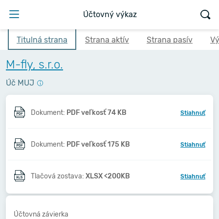
Účtovný výkaz
Titulná strana
Strana aktív
Strana pasív
Vý
M-fly, s.r.o.
Úč MUJ
Dokument:
PDF veľkosť 74 KB
Stiahnuť
Dokument:
PDF veľkosť 175 KB
Stiahnuť
Tlačová zostava:
XLSX <200KB
Stiahnuť
Účtovná závierka