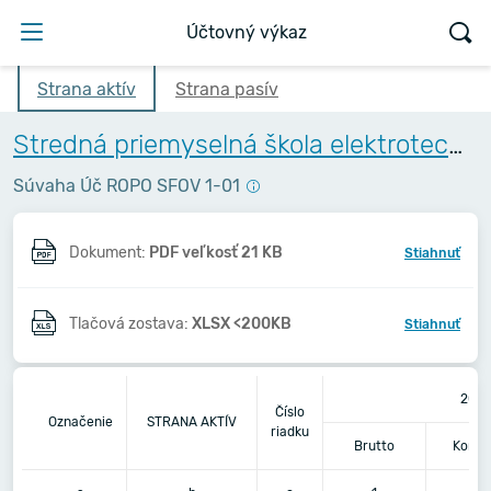
Účtovný výkaz
Strana aktív
Strana pasív
Stredná priemyselná škola elektrotechnická, Komenského 44, Košice
Súvaha Úč ROPO SFOV 1-01
Dokument:
PDF veľkosť 21 KB
Stiahnuť
Tlačová zostava:
XLSX <200KB
Stiahnuť
202
Číslo
Označenie
STRANA AKTÍV
riadku
Brutto
Korek