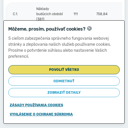
Náklady
C.1.
budúcich období
111
758,84
(381)
🍪
Môžeme, prosím, používať cookies?
Komplexné
S cieľom zabezpečenia správneho fungovania webovej
náklady
2.
112
stránky a zlepšovania našich služieb používame cookies.
budúcich období
Prosíme o potvrdenie súhlasu alebo nastavenie Vašich
(382)
preferencií.
Príjmy budúcich
3.
113
POVOLIŤ VŠETKO
období (385)
ODMIETNUŤ
Vzťahy k účtom
ZOBRAZIŤ DETAILY
klientov
Štátnej
D.
114
pokladnice
ZÁSADY POUŽÍVANIA COOKIES
(účtová
skupina 20)
VYHLÁSENIE O OCHRANE SÚKROMIA