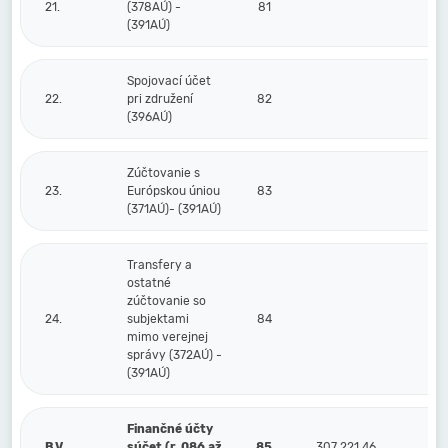
21.
(378AÚ) -
81
(391AÚ)
Spojovací účet
22.
pri združení
82
(396AÚ)
Zúčtovanie s
23.
Európskou úniou
83
(371AÚ)- (391AÚ)
Transfery a
ostatné
zúčtovanie so
24.
subjektami
84
mimo verejnej
správy (372AÚ) -
(391AÚ)
Finančné účty
B.V.
súčet (r. 086 až
85
307 221,46