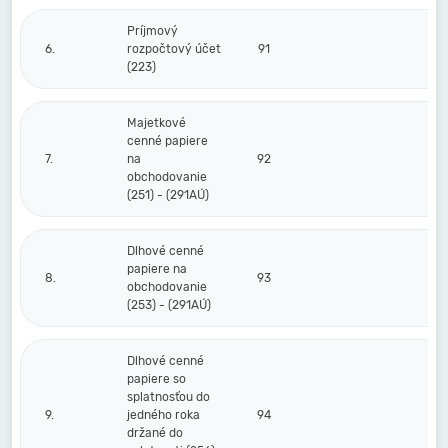
Príjmový
6.
rozpočtový účet
91
(223)
Majetkové
cenné papiere
7.
na
92
obchodovanie
(251) - (291AÚ)
Dlhové cenné
papiere na
8.
93
obchodovanie
(253) - (291AÚ)
Dlhové cenné
papiere so
splatnosťou do
9.
jedného roka
94
držané do