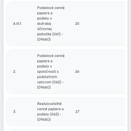
Podielové cenné
papiere a
podiely v
A.III.1.
dcérskej
25
účtovnej
jednotke (061) -
(096AÚ)
Podielové cenné
papiere a
podiely v
2.
spoločnosti s
26
podstatným
vplyvom (062) -
(096AÚ)
Realizovateľné
cenné papiere a
3.
27
podiely (063) -
(096AÚ)