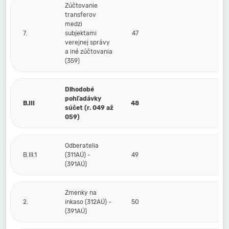
Zúčtovanie
transferov
medzi
7.
subjektami
47
verejnej správy
a iné zúčtovania
(359)
Dlhodobé
pohľadávky
B.III
48
súčet (r. 049 až
059)
Odberatelia
B.III.1
(311AÚ) -
49
(391AÚ)
Zmenky na
2.
inkaso (312AÚ) -
50
(391AÚ)