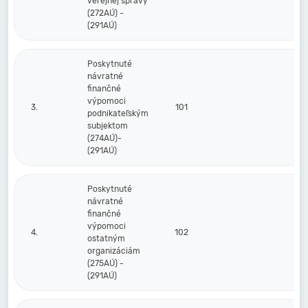
verejnej správy
(272AÚ) -
(291AÚ)
Poskytnuté
návratné
finančné
výpomoci
3.
101
podnikateľským
subjektom
(274AÚ)-
(291AÚ)
Poskytnuté
návratné
finančné
výpomoci
4.
102
ostatným
organizáciám
(275AÚ) -
(291AÚ)