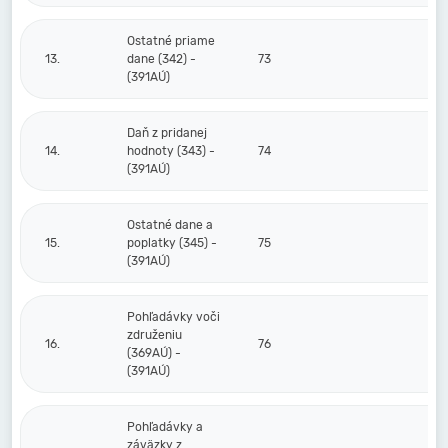
Ostatné priame
13.
dane (342) -
73
(391AÚ)
Daň z pridanej
14.
hodnoty (343) -
74
(391AÚ)
Ostatné dane a
15.
poplatky (345) -
75
(391AÚ)
Pohľadávky voči
združeniu
16.
76
(369AÚ) -
(391AÚ)
Pohľadávky a
záväzky z