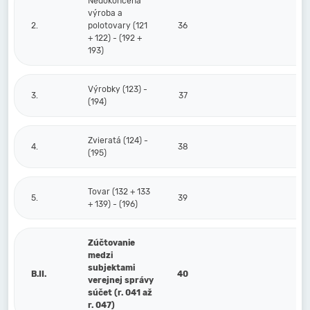
Nedokončená
výroba a
2.
polotovary (121
36
+ 122) - (192 +
193)
Výrobky (123) -
3.
37
(194)
Zvieratá (124) -
4.
38
(195)
Tovar (132 + 133
5.
39
+ 139) - (196)
Zúčtovanie
medzi
subjektami
B.II.
40
verejnej správy
súčet (r. 041 až
r. 047)