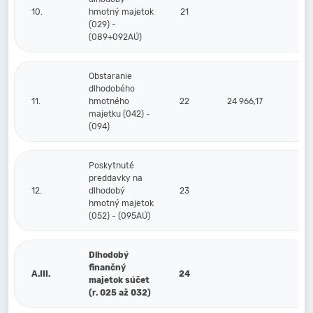
10.
hmotný majetok
21
(029) -
(089+092AÚ)
Obstaranie
dlhodobého
11.
hmotného
22
24 966,17
majetku (042) -
(094)
Poskytnuté
preddavky na
12.
dlhodobý
23
hmotný majetok
(052) - (095AÚ)
Dlhodobý
finančný
A.III.
24
majetok súčet
(r. 025 až 032)