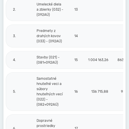
Umelecké diela
2.
a zbierky (032) -
13
(092AÚ)
Predmety z
3.
drahých kovov
14
(033) - (092AÚ)
Stavby (021) -
4.
15
1 004 163,26
863 30
(081+092AÚ)
Samostatné
hnuteľné veci a
súbory
5.
16
136 715,88
95 3
hnuteľných vecí
(022) -
(082+092AÚ)
Dopravné
prostriedky
6.
17