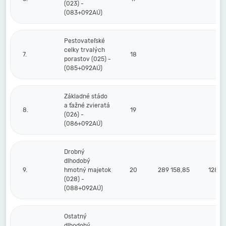
(023) -
(083+092AÚ)
Pestovateľské
celky trvalých
7.
18
porastov (025) -
(085+092AÚ)
Základné stádo
a ťažné zvieratá
8.
19
(026) -
(086+092AÚ)
Drobný
dlhodobý
9.
hmotný majetok
20
289 158,85
128 1
(028) -
(088+092AÚ)
Ostatný
dlhodobý