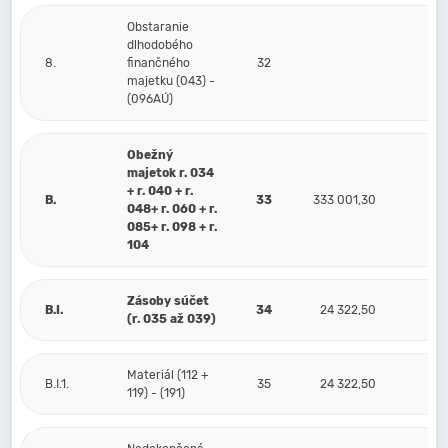
Obstaranie
dlhodobého
8.
finančného
32
majetku (043) -
(096AÚ)
Obežný
majetok r. 034
+ r. 040 + r.
B.
33
333 001,30
1 1
048+ r. 060 + r.
085+ r. 098 + r.
104
Zásoby súčet
B.I.
34
24 322,50
(r. 035 až 039)
Materiál (112 +
B.I.1.
35
24 322,50
119) - (191)