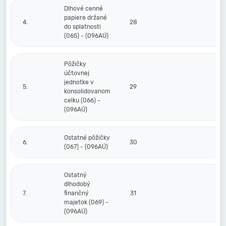
Dlhové cenné
papiere držané
4.
28
do splatnosti
(065) - (096AÚ)
Pôžičky
účtovnej
jednotke v
5.
29
konsolidovanom
celku (066) -
(096AÚ)
Ostatné pôžičky
6.
30
(067) - (096AÚ)
Ostatný
dlhodobý
7.
finančný
31
majetok (069) -
(096AÚ)