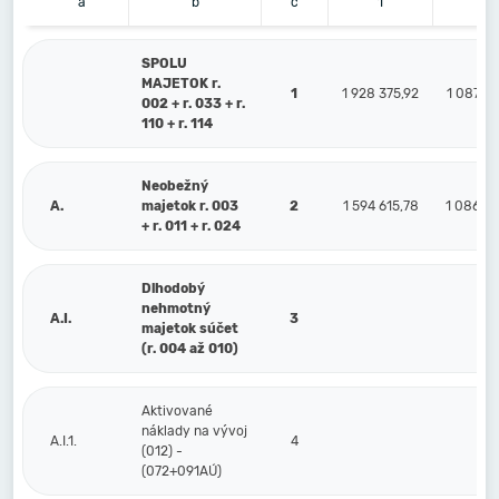
a
b
c
1
2
SPOLU
MAJETOK r.
1
1 928 375,92
1 087 9
002 + r. 033 + r.
110 + r. 114
Neobežný
A.
majetok r. 003
2
1 594 615,78
1 086 7
+ r. 011 + r. 024
Dlhodobý
nehmotný
A.I.
3
majetok súčet
(r. 004 až 010)
Aktivované
náklady na vývoj
A.I.1.
4
(012) -
(072+091AÚ)