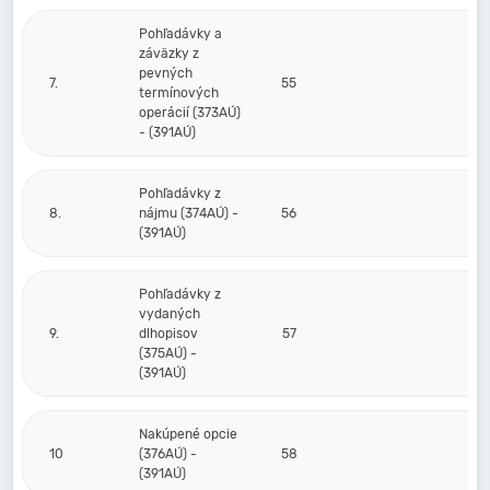
Pohľadávky a
záväzky z
pevných
7.
55
termínových
operácií (373AÚ)
- (391AÚ)
Pohľadávky z
8.
nájmu (374AÚ) -
56
(391AÚ)
Pohľadávky z
vydaných
9.
dlhopisov
57
(375AÚ) -
(391AÚ)
Nakúpené opcie
10
(376AÚ) -
58
(391AÚ)