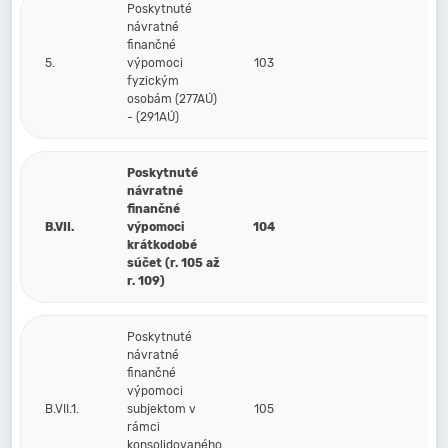
Poskytnuté
návratné
finančné
5.
výpomoci
103
fyzickým
osobám (277AÚ)
- (291AÚ)
Poskytnuté
návratné
finančné
B.VII.
výpomoci
104
krátkodobé
súčet (r. 105 až
r. 109)
Poskytnuté
návratné
finančné
výpomoci
B.VII.1.
subjektom v
105
rámci
konsolidovaného