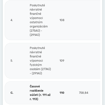
Poskytnuté
návratné
finančné
výpomoci
4.
108
ostatným
organizáciám
(275AÚ) -
(291AÚ)
Poskytnuté
návratné
finančné
5.
výpomoci
109
fyzickým
osobám (277AÚ)
- (291AÚ)
Časové
rozlíšenie
C.
110
758,84
súčet (r. 111 až
r. 113)