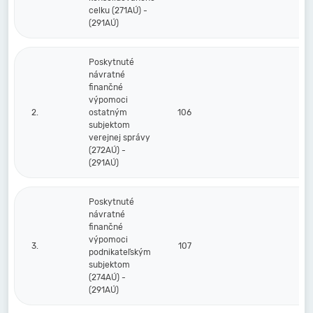
celku (271AÚ) -
(291AÚ)
Poskytnuté
návratné
finančné
výpomoci
2.
ostatným
106
subjektom
verejnej správy
(272AÚ) -
(291AÚ)
Poskytnuté
návratné
finančné
výpomoci
3.
107
podnikateľským
subjektom
(274AÚ) -
(291AÚ)