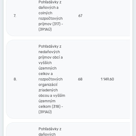
Pohľadávky z
daňových a
colných
7.
67
rozpočtových
príjmov (317) -
(391AÚ)
Pohľadávky z
nedaňových
príjmov obcí a
vyšších
územných
celkov a
8.
rozpočtových
68
1 149,60
1 1
organizácií
zriadených
obcou a vyšším
územným
celkom (318) -
(391AÚ)
Pohľadávky z
daňových