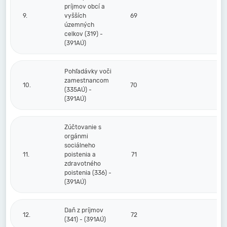
príjmov obcí a
9.
vyšších
69
územných
celkov (319) -
(391AÚ)
Pohľadávky voči
zamestnancom
10.
70
(335AÚ) -
(391AÚ)
Zúčtovanie s
orgánmi
sociálneho
11.
poistenia a
71
zdravotného
poistenia (336) -
(391AÚ)
Daň z príjmov
12.
72
(341) - (391AÚ)