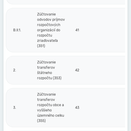
Zúčtovanie
odvodov príjmov
rozpočtových
B.II.1.
organizácií do
41
rozpočtu
zriaďovateľa
(351)
Zúčtovanie
transferov
2.
42
štátneho
rozpočtu (353)
Zúčtovanie
transferov
rozpočtu obce a
3.
43
vyššieho
územného celku
(355)