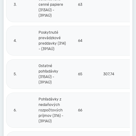
3.
cenné papiere
63
(313AÚ) -
(391AÚ)
Poskytnuté
prevádzkové
4.
64
preddavky (314)
- (391AÚ)
Ostatné
pohľadávky
5.
65
307,74
(315AÚ) -
(391AÚ)
Pohľadávky z
nedaňových
6.
rozpočtových
66
príjmov (316) -
(391AÚ)