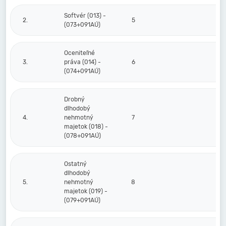
Softvér (013) -
2.
5
(073+091AÚ)
Oceniteľné
3.
práva (014) -
6
(074+091AÚ)
Drobný
dlhodobý
4.
nehmotný
7
majetok (018) -
(078+091AÚ)
Ostatný
dlhodobý
5.
nehmotný
8
majetok (019) -
(079+091AÚ)