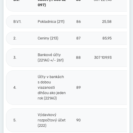
097)
B.V.1.
Pokladnica (211)
86
25,58
2.
Ceniny (213)
87
85,95
Bankové účty
3.
88
307 109,93
(221AÚ +/- 261)
Účty v bankách
s dobou
4.
viazanosti
89
dlhšou ako jeden
rok (221AÚ)
Výdavkový
5.
rozpočtový účet
90
(222)