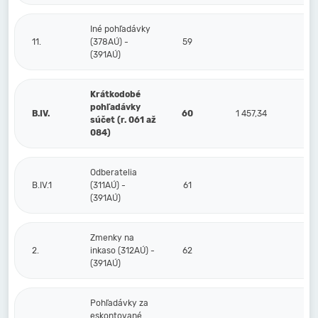
Iné pohľadávky
11.
(378AÚ) -
59
(391AÚ)
Krátkodobé
pohľadávky
B.IV.
60
1 457,34
1 1
súčet (r. 061 až
084)
Odberatelia
B.IV.1
(311AÚ) -
61
(391AÚ)
Zmenky na
2.
inkaso (312AÚ) -
62
(391AÚ)
Pohľadávky za
eskontované