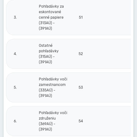
Pohľadávky za
eskontované
3.
cenné papiere
51
(313AÚ) -
(391AÚ)
Ostatné
pohľadávky
4.
52
(315AÚ) -
(391AÚ)
Pohľadávky voči
zamestnancom
5.
53
(335AÚ) -
(391AÚ)
Pohľadávky voči
združeniu
6.
54
(369AÚ) -
(391AÚ)