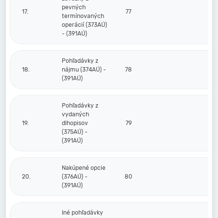
pevných
17.
77
termínovaných
operácií (373AÚ)
- (391AÚ)
Pohľadávky z
18.
nájmu (374AÚ) -
78
(391AÚ)
Pohľadávky z
vydaných
19.
dlhopisov
79
(375AÚ) -
(391AÚ)
Nakúpené opcie
20.
(376AÚ) -
80
(391AÚ)
Iné pohľadávky