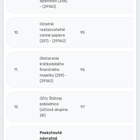
splatnosti (256)
- (291AÚ)
Ostatné
realizovateľné
10.
95
cenné papiere
(257) - (291AÚ)
Obstaranie
krátkodobého
11.
finančného
96
majetku (259) -
(291AÚ)
Účty Štátnej
pokladnice
12.
97
(účtová skupina
28)
Poskytnuté
návratné