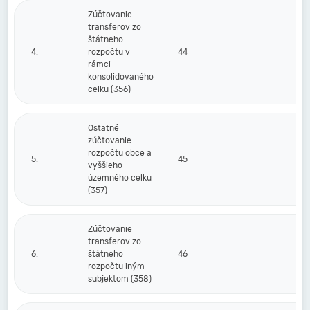
Zúčtovanie
transferov zo
štátneho
4.
rozpočtu v
44
rámci
konsolidovaného
celku (356)
Ostatné
zúčtovanie
rozpočtu obce a
5.
45
vyššieho
územného celku
(357)
Zúčtovanie
transferov zo
6.
štátneho
46
rozpočtu iným
subjektom (358)