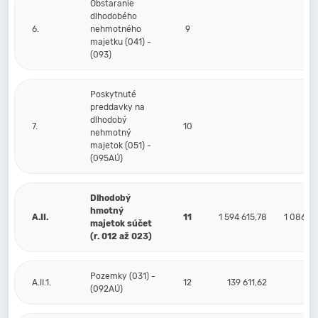
Obstaranie
dlhodobého
6.
nehmotného
9
majetku (041) -
(093)
Poskytnuté
preddavky na
dlhodobý
7.
10
nehmotný
majetok (051) -
(095AÚ)
Dlhodobý
hmotný
A.II.
11
1 594 615,78
1 086 7
majetok súčet
(r. 012 až 023)
Pozemky (031) -
A.II.1.
12
139 611,62
(092AÚ)