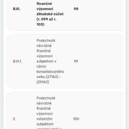
finančné
B.VI.
výpomoci
98
dlhodobé súčet
(r. 099 až r.
103)
Poskytnuté
návratné
finančné
výpomoci
B.VI.1.
subjektom v
99
rámci
konsolidovaného
celku (271AÚ) -
(291AÚ)
Poskytnuté
návratné
finančné
výpomoci
2.
ostatným
100
subjektom