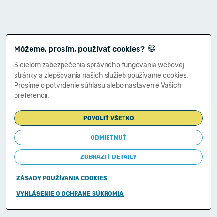
🍪
Môžeme, prosím, používať cookies?
S cieľom zabezpečenia správneho fungovania webovej
stránky a zlepšovania našich služieb používame cookies.
Prosíme o potvrdenie súhlasu alebo nastavenie Vašich
preferencií.
POVOLIŤ VŠETKO
ODMIETNUŤ
ZOBRAZIŤ DETAILY
ZÁSADY POUŽÍVANIA COOKIES
Copyright © 2011-2026
VYHLÁSENIE O OCHRANE SÚKROMIA
Ministerstvo financií Slovenskej republiky