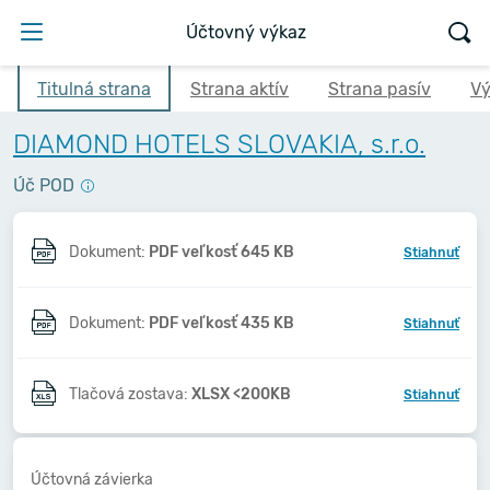
Účtovný výkaz
Titulná strana
Strana aktív
Strana pasív
Vý
DIAMOND HOTELS SLOVAKIA, s.r.o.
Úč POD
Dokument:
PDF veľkosť 645 KB
Stiahnuť
Dokument:
PDF veľkosť 435 KB
Stiahnuť
Tlačová zostava:
XLSX <200KB
Stiahnuť
Účtovná závierka