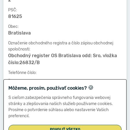
PSČ:
81625
Obec:
Bratislava
Označenie obchodného registra a číslo zápisu obchodnej
spoločnosti:
Obchodný register OS Bratislava odd: Sro, vložka
číslo:26832/B
Telefónne číslo:
-
🍪
Môžeme, prosím, používať cookies?
Faxové číslo:
-
S cieľom zabezpečenia správneho fungovania webovej
stránky a zlepšovania našich služieb používame cookies.
E-mailová adresa:
Prosíme o potvrdenie súhlasu alebo nastavenie Vašich
-
preferencií.
POVOLIŤ VŠETKO