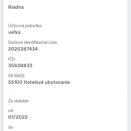
Riadna
Účtovná jednotka:
veľká
Daňové identifikačné číslo:
2020287434
IČO:
35838833
SK NACE:
55100 Hotelové ubytovanie
Za obdobie
od:
01/2022
do: