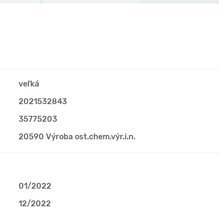
veľká
2021532843
35775203
20590 Výroba ost.chem.výr.i.n.
01/2022
12/2022