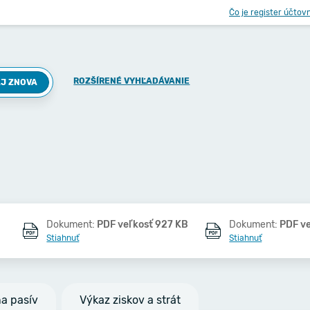
Čo je register účtov
ROZŠÍRENÉ VYHĽADÁVANIE
J ZNOVA
Dokument:
PDF veľkosť 927 KB
Dokument:
PDF v
Stiahnuť
Stiahnuť
na pasív
Výkaz ziskov a strát