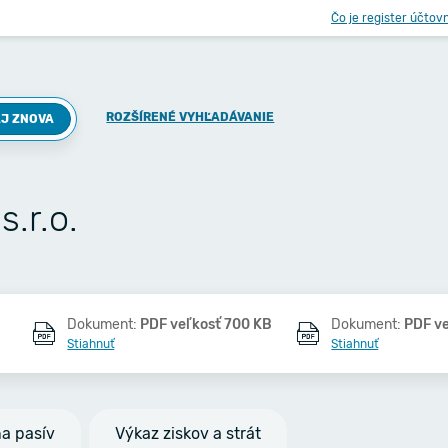
Čo je register účtov
ROZŠÍRENÉ VYHĽADÁVANIE
J ZNOVA
.r.o.
Dokument:
PDF veľkosť 700 KB
Dokument:
PDF v
Stiahnuť
Stiahnuť
na pasív
Výkaz ziskov a strát