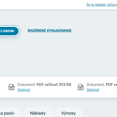
Čo je register účtov
ROZŠÍRENÉ VYHĽADÁVANIE
J ZNOVA
Dokument:
PDF veľkosť 392 KB
Dokument:
PDF v
Stiahnuť
Stiahnuť
na pasív
Náklady
Výnosy