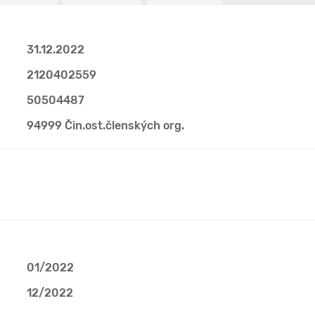
31.12.2022
2120402559
50504487
94999 Čin.ost.členských org.
01/2022
12/2022