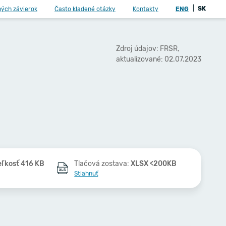
|
SK
ných závierok
Často kladené otázky
Kontakty
ENG
Zdroj údajov: FRSR,
aktualizované: 02.07.2023
eľkosť 416 KB
Tlačová zostava:
XLSX <200KB
Stiahnuť