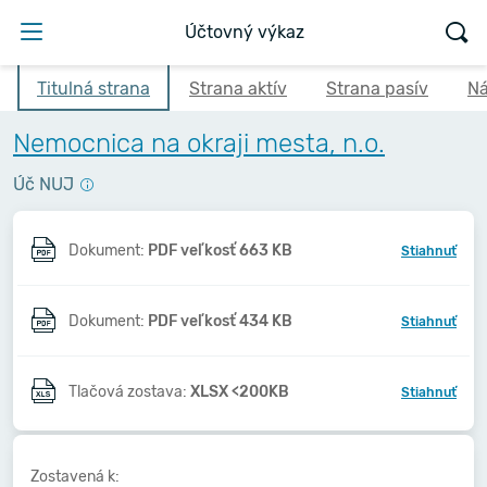
Účtovný výkaz
Titulná strana
Strana aktív
Strana pasív
Ná
Nemocnica na okraji mesta, n.o.
Úč NUJ
Dokument:
PDF veľkosť 663 KB
Stiahnuť
Dokument:
PDF veľkosť 434 KB
Stiahnuť
Tlačová zostava:
XLSX <200KB
Stiahnuť
Zostavená k: