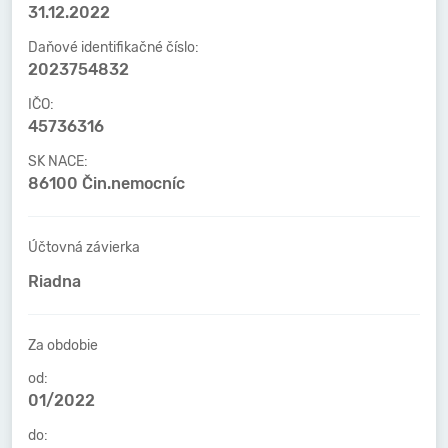
31.12.2022
Daňové identifikačné číslo:
2023754832
IČO:
45736316
SK NACE:
86100 Čin.nemocníc
Účtovná závierka
Riadna
Za obdobie
od:
01/2022
do: