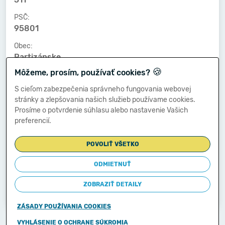
PSČ:
95801
Obec:
Partizánske
🍪
Môžeme, prosím, používať cookies?
Telefónne číslo:
-
S cieľom zabezpečenia správneho fungovania webovej
stránky a zlepšovania našich služieb používame cookies.
E-mailová adresa:
Prosíme o potvrdenie súhlasu alebo nastavenie Vašich
-
preferencií.
POVOLIŤ VŠETKO
Zostavená dňa:
25.04.2023
ODMIETNUŤ
Schválená dňa:
ZOBRAZIŤ DETAILY
-
ZÁSADY POUŽÍVANIA COOKIES
Copyright © 2011-2026
VYHLÁSENIE O OCHRANE SÚKROMIA