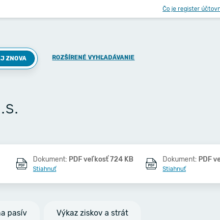
Čo je register účtov
ROZŠÍRENÉ VYHĽADÁVANIE
J ZNOVA
.s.
Dokument:
PDF veľkosť 724 KB
Dokument:
PDF v
Stiahnuť
Stiahnuť
na pasív
Výkaz ziskov a strát