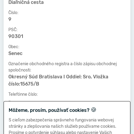
Diaľničná cesta
Číslo:
9
PSČ:
90301
Obec:
Senec
Označenie obchodného registra a číslo zápisu obchodnej
spoločnosti:
Okresný Súd Bratislava I Oddiel: Sro, Vložka
číslo:15675/B
Telefónne číslo:
-
🍪
Môžeme, prosím, používať cookies?
Faxové číslo:
-
S cieľom zabezpečenia správneho fungovania webovej
stránky a zlepšovania našich služieb používame cookies.
E-mailová adresa:
Prosíme o potvrdenie súhlasu alebo nastavenie Vašich