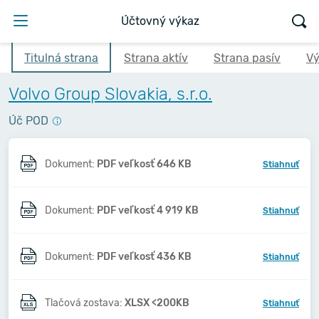
Účtovný výkaz
Titulná strana
Strana aktív
Strana pasív
Vý
Volvo Group Slovakia, s.r.o.
Úč POD
Dokument:
PDF veľkosť 646 KB
Stiahnuť
Dokument:
PDF veľkosť 4 919 KB
Stiahnuť
Dokument:
PDF veľkosť 436 KB
Stiahnuť
Tlačová zostava:
XLSX <200KB
Stiahnuť