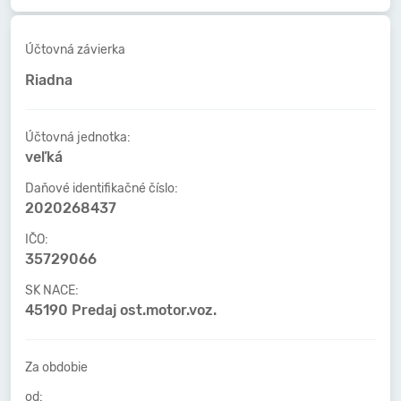
Účtovná závierka
Riadna
Účtovná jednotka:
veľká
Daňové identifikačné číslo:
2020268437
IČO:
35729066
SK NACE:
45190 Predaj ost.motor.voz.
Za obdobie
od: