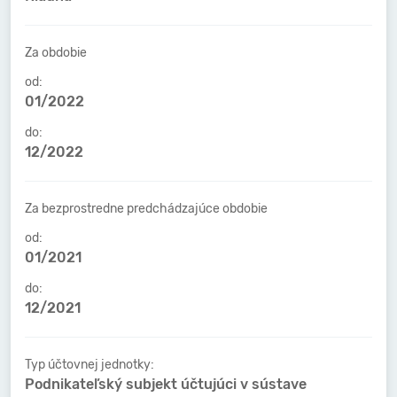
Za obdobie
od:
01/2022
do:
12/2022
Za bezprostredne predchádzajúce obdobie
od:
01/2021
do:
12/2021
Typ účtovnej jednotky:
Podnikateľský subjekt účtujúci v sústave