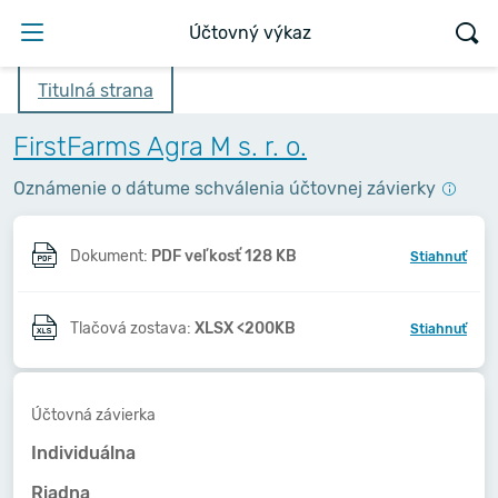
Účtovný výkaz
Titulná strana
FirstFarms Agra M s. r. o.
Oznámenie o dátume schválenia účtovnej závierky
Dokument:
PDF veľkosť 128 KB
Stiahnuť
Tlačová zostava:
XLSX <200KB
Stiahnuť
Účtovná závierka
Individuálna
Riadna