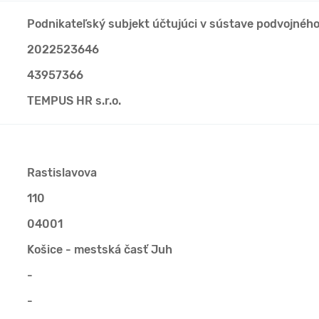
Podnikateľský subjekt účtujúci v sústave podvojnéh
2022523646
43957366
TEMPUS HR s.r.o.
Rastislavova
110
04001
Košice - mestská časť Juh
-
-