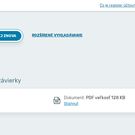
Čo je register účtov
ROZŠÍRENÉ VYHĽADÁVANIE
J ZNOVA
závierky
Dokument:
PDF veľkosť 128 KB
Stiahnuť