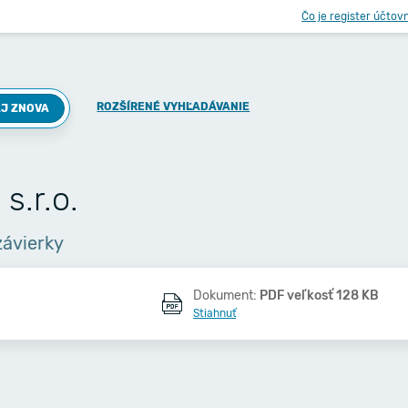
Čo je register účtov
ROZŠÍRENÉ VYHĽADÁVANIE
J ZNOVA
.r.o.
závierky
Dokument:
PDF veľkosť 128 KB
Stiahnuť