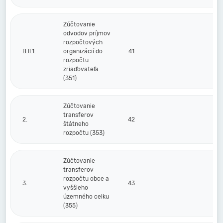
Zúčtovanie
odvodov príjmov
rozpočtových
B.II.1.
organizácií do
41
rozpočtu
zriaďovateľa
(351)
Zúčtovanie
transferov
2.
42
štátneho
rozpočtu (353)
Zúčtovanie
transferov
rozpočtu obce a
3.
43
vyššieho
územného celku
(355)