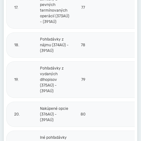
pevných
17.
77
termínovaných
operácií (373AÚ)
- (391AÚ)
Pohľadávky z
18.
nájmu (374AÚ) -
78
(391AÚ)
Pohľadávky z
vydaných
19.
dlhopisov
79
(375AÚ) -
(391AÚ)
Nakúpené opcie
20.
(376AÚ) -
80
(391AÚ)
Iné pohľadávky