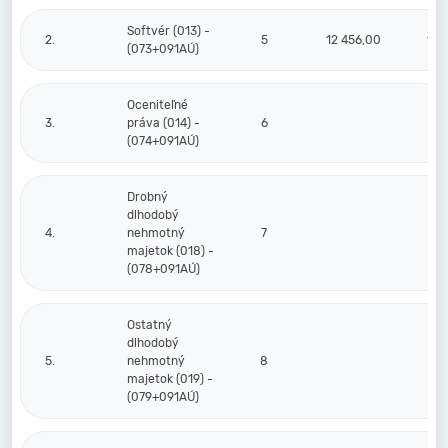
Softvér (013) -
2.
5
12 456,00
1 3
(073+091AÚ)
Oceniteľné
3.
práva (014) -
6
(074+091AÚ)
Drobný
dlhodobý
4.
nehmotný
7
majetok (018) -
(078+091AÚ)
Ostatný
dlhodobý
5.
nehmotný
8
majetok (019) -
(079+091AÚ)