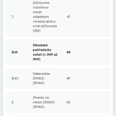
Zúčtovanie
transferov
medzi
7.
subjektami
47
verejnej správy
a iné zúčtovania
(359)
Dlhodobé
pohľadávky
B.III
48
súčet (r. 049 až
059)
Odberatelia
B.III.1
(311AÚ) -
49
(391AÚ)
Zmenky na
2.
inkaso (312AÚ) -
50
(391AÚ)