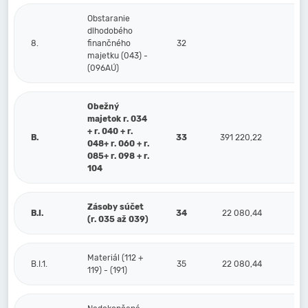
Obstaranie
dlhodobého
8.
finančného
32
majetku (043) -
(096AÚ)
Obežný
majetok r. 034
+ r. 040 + r.
B.
33
391 220,22
1 
048+ r. 060 + r.
085+ r. 098 + r.
104
Zásoby súčet
B.I.
34
22 080,44
(r. 035 až 039)
Materiál (112 +
B.I.1.
35
22 080,44
119) - (191)