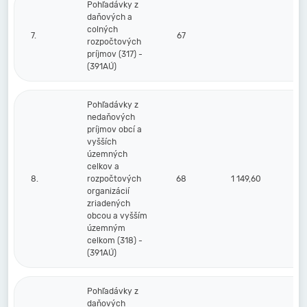
Pohľadávky z
daňových a
colných
7.
67
rozpočtových
príjmov (317) -
(391AÚ)
Pohľadávky z
nedaňových
príjmov obcí a
vyšších
územných
celkov a
8.
rozpočtových
68
1 149,60
1 
organizácií
zriadených
obcou a vyšším
územným
celkom (318) -
(391AÚ)
Pohľadávky z
daňových