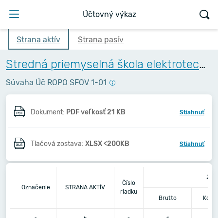
Účtovný výkaz
Strana aktív
Strana pasív
Stredná priemyselná škola elektrotechnická, Komenského 44, Košice
Súvaha Úč ROPO SFOV 1-01
Dokument:
PDF veľkosť 21 KB
Stiahnuť
Tlačová zostava:
XLSX <200KB
Stiahnuť
202
Číslo
Označenie
STRANA AKTÍV
riadku
Brutto
Korek