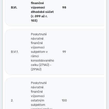
finančné
B.VI.
výpomoci
98
dlhodobé súčet
(r. 099 až r.
103)
Poskytnuté
návratné
finančné
výpomoci
B.VI.1.
subjektom v
99
rámci
konsolidovaného
celku (271AÚ) -
(291AÚ)
Poskytnuté
návratné
finančné
výpomoci
2.
ostatným
100
subjektom