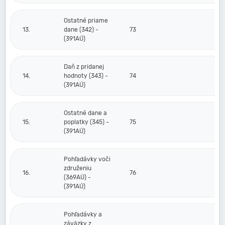
Ostatné priame
13.
dane (342) -
73
(391AÚ)
Daň z pridanej
14.
hodnoty (343) -
74
(391AÚ)
Ostatné dane a
15.
poplatky (345) -
75
(391AÚ)
Pohľadávky voči
združeniu
16.
76
(369AÚ) -
(391AÚ)
Pohľadávky a
záväzky z