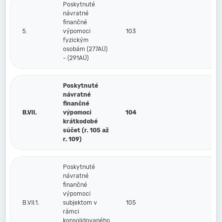
Poskytnuté
návratné
finančné
5.
výpomoci
103
fyzickým
osobám (277AÚ)
- (291AÚ)
Poskytnuté
návratné
finančné
B.VII.
výpomoci
104
krátkodobé
súčet (r. 105 až
r. 109)
Poskytnuté
návratné
finančné
výpomoci
B.VII.1.
subjektom v
105
rámci
konsolidovaného