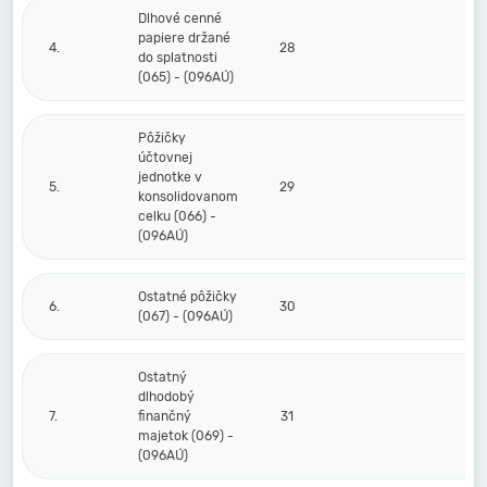
Dlhové cenné
papiere držané
4.
28
do splatnosti
(065) - (096AÚ)
Pôžičky
účtovnej
jednotke v
5.
29
konsolidovanom
celku (066) -
(096AÚ)
Ostatné pôžičky
6.
30
(067) - (096AÚ)
Ostatný
dlhodobý
7.
finančný
31
majetok (069) -
(096AÚ)