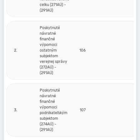
celku (271AÚ) -
(291AÚ)
Poskytnuté
návratné
finančné
výpomoci
2.
ostatným
106
subjektom
verejnej správy
(272AÚ) -
(291AÚ)
Poskytnuté
návratné
finančné
výpomoci
3.
107
podnikateľským
subjektom
(274AÚ) -
(291AÚ)