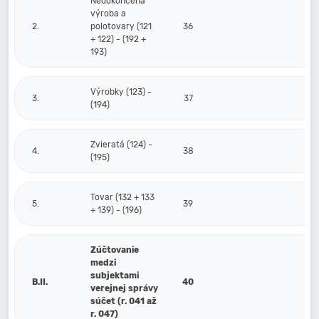
Nedokončená
výroba a
2.
polotovary (121
36
+ 122) - (192 +
193)
Výrobky (123) -
3.
37
(194)
Zvieratá (124) -
4.
38
(195)
Tovar (132 + 133
5.
39
+ 139) - (196)
Zúčtovanie
medzi
subjektami
B.II.
40
verejnej správy
súčet (r. 041 až
r. 047)