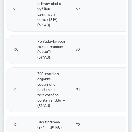
príjmov obcí a
9.
vyšších
69
územných
celkov (319) -
(391AÚ)
Pohľadávky voči
zamestnancom
10.
70
(335AÚ) -
(391AÚ)
Zúčtovanie s
orgánmi
sociálneho
11.
poistenia a
71
zdravotného
poistenia (336) -
(391AÚ)
Daň z príjmov
12.
72
(341) - (391AÚ)