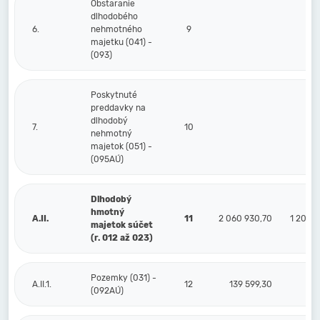
Obstaranie
dlhodobého
6.
nehmotného
9
majetku (041) -
(093)
Poskytnuté
preddavky na
dlhodobý
7.
10
nehmotný
majetok (051) -
(095AÚ)
Dlhodobý
hmotný
A.II.
11
2 060 930,70
1 207 3
majetok súčet
(r. 012 až 023)
Pozemky (031) -
A.II.1.
12
139 599,30
(092AÚ)