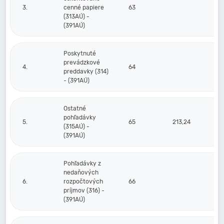
3.
cenné papiere
63
(313AÚ) -
(391AÚ)
Poskytnuté
prevádzkové
4.
64
preddavky (314)
- (391AÚ)
Ostatné
pohľadávky
5.
65
213,24
(315AÚ) -
(391AÚ)
Pohľadávky z
nedaňových
6.
rozpočtových
66
príjmov (316) -
(391AÚ)