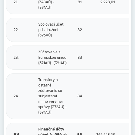
21.
(378AÚ) -
81
2 228,01
(391AÚ)
Spojovací účet
22.
pri združení
82
(396AÚ)
Zúčtovanie s
23.
Európskou úniou
83
(371AÚ)- (391AÚ)
Transfery a
ostatné
zúčtovanie so
24.
subjektami
84
mimo verejnej
správy (372AÚ) -
(391AÚ)
Finančné účty
B.V.
súčet (r. 086 až
85
365 548,93