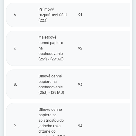
Príjmový
6.
rozpočtový účet
91
(223)
Majetkové
cenné papiere
7.
na
92
obchodovanie
(251) - (291AÚ)
Dlhové cenné
papiere na
8.
93
obchodovanie
(253) - (291AÚ)
Dlhové cenné
papiere so
splatnosťou do
9.
jedného roka
94
držané do