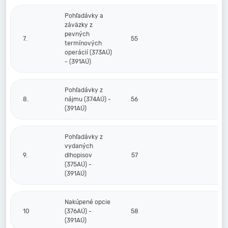
Pohľadávky a
záväzky z
pevných
7.
55
termínových
operácií (373AÚ)
- (391AÚ)
Pohľadávky z
8.
nájmu (374AÚ) -
56
(391AÚ)
Pohľadávky z
vydaných
9.
dlhopisov
57
(375AÚ) -
(391AÚ)
Nakúpené opcie
10
(376AÚ) -
58
(391AÚ)