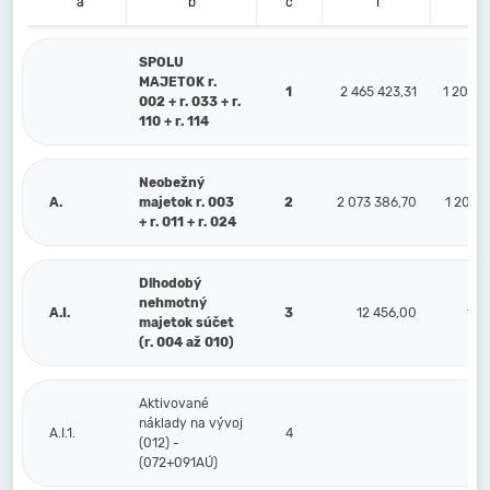
a
b
c
1
2
SPOLU
MAJETOK r.
1
2 465 423,31
1 209 8
002 + r. 033 + r.
110 + r. 114
Neobežný
A.
majetok r. 003
2
2 073 386,70
1 208 7
+ r. 011 + r. 024
Dlhodobý
nehmotný
A.I.
3
12 456,00
1 3
majetok súčet
(r. 004 až 010)
Aktivované
náklady na vývoj
A.I.1.
4
(012) -
(072+091AÚ)