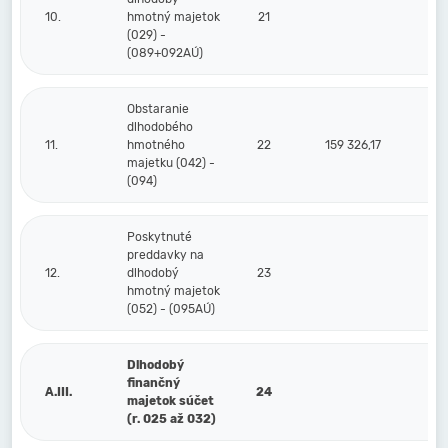
10.
hmotný majetok
21
(029) -
(089+092AÚ)
Obstaranie
dlhodobého
11.
hmotného
22
159 326,17
majetku (042) -
(094)
Poskytnuté
preddavky na
12.
dlhodobý
23
hmotný majetok
(052) - (095AÚ)
Dlhodobý
finančný
A.III.
24
majetok súčet
(r. 025 až 032)