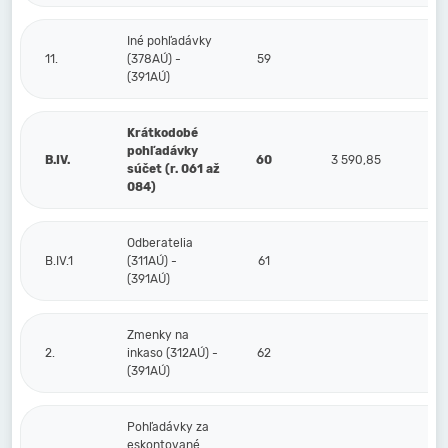
Iné pohľadávky
11.
(378AÚ) -
59
(391AÚ)
Krátkodobé
pohľadávky
B.IV.
60
3 590,85
1 
súčet (r. 061 až
084)
Odberatelia
B.IV.1
(311AÚ) -
61
(391AÚ)
Zmenky na
2.
inkaso (312AÚ) -
62
(391AÚ)
Pohľadávky za
eskontované