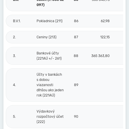
097)
B.V.1.
Pokladnica (211)
86
62,98
2.
Ceniny (213)
87
122,15
Bankové účty
3.
88
365 363,80
(221AÚ +/- 261)
Účty v bankách
s dobou
4.
viazanosti
89
dlhšou ako jeden
rok (221AÚ)
Výdavkový
5.
rozpočtový účet
90
(222)