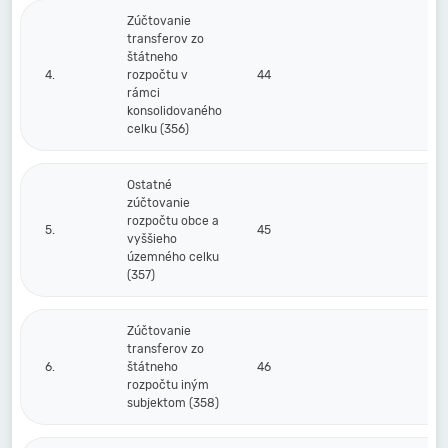
Zúčtovanie
transferov zo
štátneho
4.
rozpočtu v
44
rámci
konsolidovaného
celku (356)
Ostatné
zúčtovanie
rozpočtu obce a
5.
45
vyššieho
územného celku
(357)
Zúčtovanie
transferov zo
6.
štátneho
46
rozpočtu iným
subjektom (358)