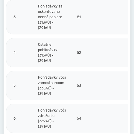
Pohľadávky za
eskontované
3.
cenné papiere
51
(313AÚ) -
(391AÚ)
Ostatné
pohľadávky
4.
52
(315AÚ) -
(391AÚ)
Pohľadávky voči
zamestnancom
5.
53
(335AÚ) -
(391AÚ)
Pohľadávky voči
združeniu
6.
54
(369AÚ) -
(391AÚ)