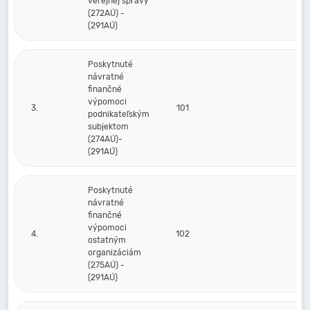
verejnej správy
(272AÚ) -
(291AÚ)
Poskytnuté
návratné
finančné
výpomoci
3.
101
podnikateľským
subjektom
(274AÚ)-
(291AÚ)
Poskytnuté
návratné
finančné
výpomoci
4.
102
ostatným
organizáciám
(275AÚ) -
(291AÚ)