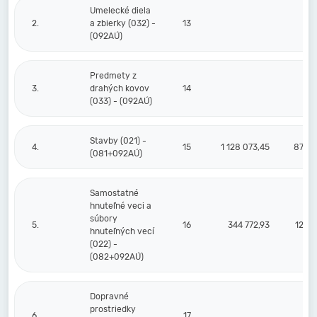
Umelecké diela
2.
a zbierky (032) -
13
(092AÚ)
Predmety z
3.
drahých kovov
14
(033) - (092AÚ)
Stavby (021) -
4.
15
1 128 073,45
877 2
(081+092AÚ)
Samostatné
hnuteľné veci a
súbory
5.
16
344 772,93
129 5
hnuteľných vecí
(022) -
(082+092AÚ)
Dopravné
prostriedky
6.
17