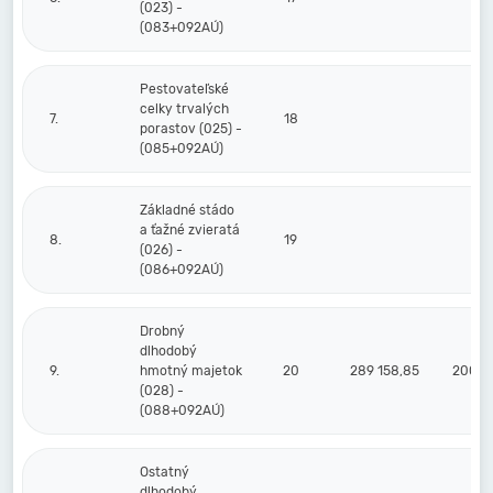
(023) -
(083+092AÚ)
Pestovateľské
celky trvalých
7.
18
porastov (025) -
(085+092AÚ)
Základné stádo
a ťažné zvieratá
8.
19
(026) -
(086+092AÚ)
Drobný
dlhodobý
9.
hmotný majetok
20
289 158,85
200 5
(028) -
(088+092AÚ)
Ostatný
dlhodobý