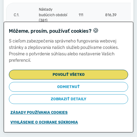
Náklady
C.1.
budúcich období
111
816,39
(381)
🍪
Môžeme, prosím, používať cookies?
Komplexné
S cieľom zabezpečenia správneho fungovania webovej
náklady
2.
112
stránky a zlepšovania našich služieb používame cookies.
budúcich období
Prosíme o potvrdenie súhlasu alebo nastavenie Vašich
(382)
preferencií.
Príjmy budúcich
3.
113
POVOLIŤ VŠETKO
období (385)
ODMIETNUŤ
Vzťahy k účtom
ZOBRAZIŤ DETAILY
klientov
Štátnej
D.
114
pokladnice
ZÁSADY POUŽÍVANIA COOKIES
(účtová
skupina 20)
VYHLÁSENIE O OCHRANE SÚKROMIA