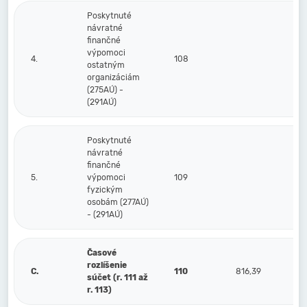
Poskytnuté
návratné
finančné
výpomoci
4.
108
ostatným
organizáciám
(275AÚ) -
(291AÚ)
Poskytnuté
návratné
finančné
5.
výpomoci
109
fyzickým
osobám (277AÚ)
- (291AÚ)
Časové
rozlíšenie
C.
110
816,39
súčet (r. 111 až
r. 113)