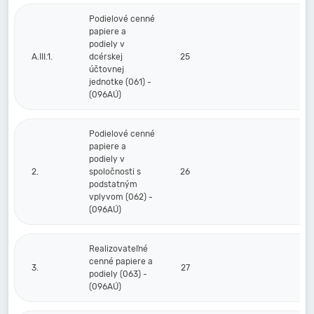
Podielové cenné
papiere a
podiely v
A.III.1.
dcérskej
25
účtovnej
jednotke (061) -
(096AÚ)
Podielové cenné
papiere a
podiely v
2.
spoločnosti s
26
podstatným
vplyvom (062) -
(096AÚ)
Realizovateľné
cenné papiere a
3.
27
podiely (063) -
(096AÚ)