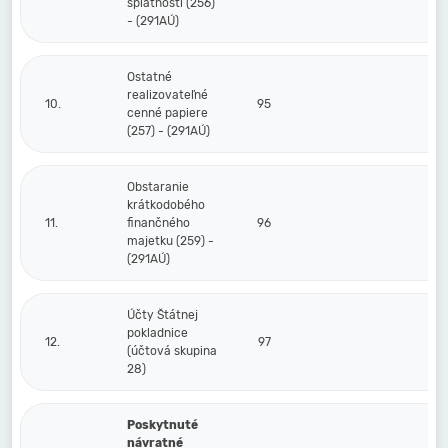
splatnosti (256)
- (291AÚ)
Ostatné
realizovateľné
10.
95
cenné papiere
(257) - (291AÚ)
Obstaranie
krátkodobého
11.
finančného
96
majetku (259) -
(291AÚ)
Účty Štátnej
pokladnice
12.
97
(účtová skupina
28)
Poskytnuté
návratné