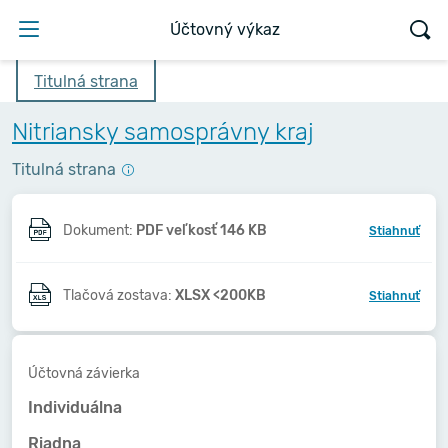
Účtovný výkaz
Titulná strana
Nitriansky samosprávny kraj
Titulná strana
Dokument:
PDF veľkosť 146 KB
Stiahnuť
Tlačová zostava:
XLSX <200KB
Stiahnuť
Účtovná závierka
Individuálna
Riadna