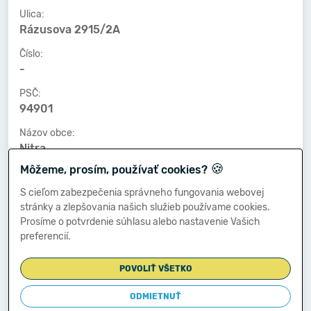
Ulica:
Rázusova 2915/2A
Číslo:
-
PSČ:
94901
Názov obce:
Nitra
🍪
Môžeme, prosím, používať cookies?
Číslo telefónu:
-
S cieľom zabezpečenia správneho fungovania webovej
stránky a zlepšovania našich služieb používame cookies.
Číslo faxu:
Prosíme o potvrdenie súhlasu alebo nastavenie Vašich
-
preferencií.
E-mailová adresa:
-
POVOLIŤ VŠETKO
ODMIETNUŤ