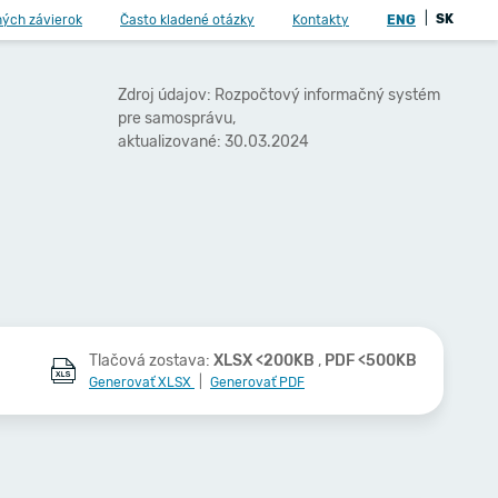
|
SK
ných závierok
Často kladené otázky
Kontakty
ENG
Zdroj údajov: Rozpočtový informačný systém
pre samosprávu,
aktualizované: 30.03.2024
Tlačová zostava:
XLSX <200KB
,
PDF <500KB
Generovať XLSX
|
Generovať PDF