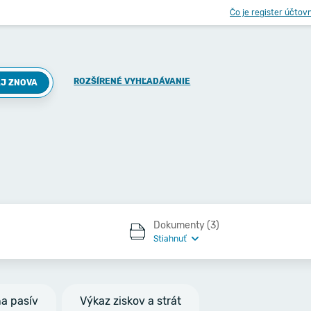
Čo je register účtov
ROZŠÍRENÉ VYHĽADÁVANIE
J ZNOVA
Dokumenty (3)
Stiahnuť
na pasív
Výkaz ziskov a strát