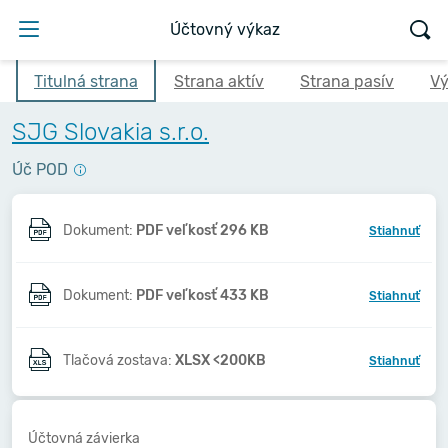
Účtovný výkaz
Titulná strana
Strana aktív
Strana pasív
Vý
SJG Slovakia s.r.o.
Úč POD
Dokument:
PDF veľkosť 296 KB
Stiahnuť
Dokument:
PDF veľkosť 433 KB
Stiahnuť
Tlačová zostava:
XLSX <200KB
Stiahnuť
Účtovná závierka