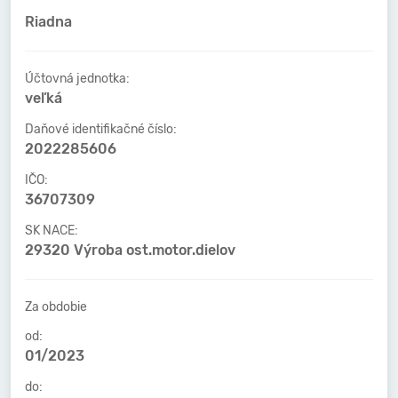
Riadna
Účtovná jednotka:
veľká
Daňové identifikačné číslo:
2022285606
IČO:
36707309
SK NACE:
29320 Výroba ost.motor.dielov
Za obdobie
od:
01/2023
do: