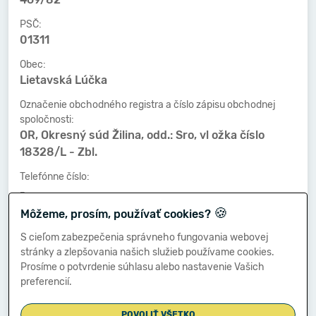
PSČ:
01311
Obec:
Lietavská Lúčka
Označenie obchodného registra a číslo zápisu obchodnej
spoločnosti:
OR, Okresný súd Žilina, odd.: Sro, vl ožka číslo
18328/L - Zbl.
Telefónne číslo:
-
🍪
Môžeme, prosím, používať cookies?
Faxové číslo:
-
S cieľom zabezpečenia správneho fungovania webovej
stránky a zlepšovania našich služieb používame cookies.
E-mailová adresa:
Prosíme o potvrdenie súhlasu alebo nastavenie Vašich
-
preferencií.
POVOLIŤ VŠETKO