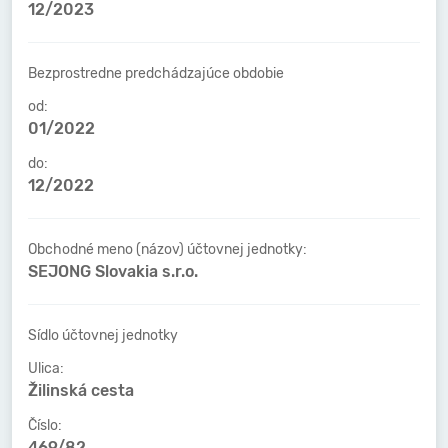
12/2023
Bezprostredne predchádzajúce obdobie
od:
01/2022
do:
12/2022
Obchodné meno (názov) účtovnej jednotky:
SEJONG Slovakia s.r.o.
Sídlo účtovnej jednotky
Ulica:
Žilinská cesta
Číslo:
469/82