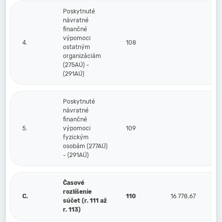
Poskytnuté
návratné
finančné
výpomoci
4.
108
ostatným
organizáciám
(275AÚ) -
(291AÚ)
Poskytnuté
návratné
finančné
5.
výpomoci
109
fyzickým
osobám (277AÚ)
- (291AÚ)
Časové
rozlíšenie
C.
110
16 778,67
súčet (r. 111 až
r. 113)