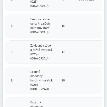
(023) -
(083+092AÚ)
Pestovateľské
celky trvalých
7.
18
porastov (025) -
(085+092AÚ)
Základné stádo
a ťažné zvieratá
8.
19
(026) -
(086+092AÚ)
Drobný
dlhodobý
9.
hmotný majetok
20
(028) -
(088+092AÚ)
Ostatný
dlhodobý