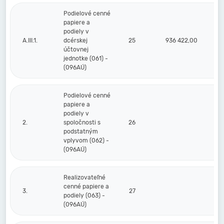
Podielové cenné
papiere a
podiely v
A.III.1.
dcérskej
25
936 422,00
účtovnej
jednotke (061) -
(096AÚ)
Podielové cenné
papiere a
podiely v
2.
spoločnosti s
26
podstatným
vplyvom (062) -
(096AÚ)
Realizovateľné
cenné papiere a
3.
27
podiely (063) -
(096AÚ)