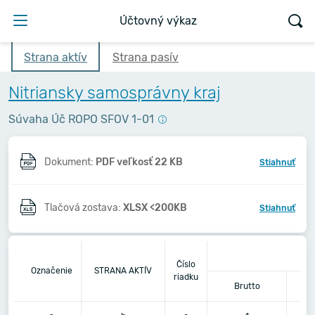
Účtovný výkaz
Strana aktív
Strana pasív
Nitriansky samosprávny kraj
Súvaha Úč ROPO SFOV 1-01
Dokument:
PDF veľkosť 22 KB
Stiahnuť
Tlačová zostava:
XLSX <200KB
Stiahnuť
Číslo
Označenie
STRANA AKTÍV
riadku
Brutto
K