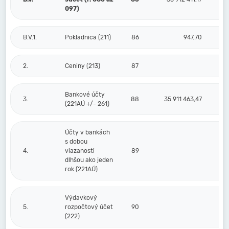
097)
B.V.1.
Pokladnica (211)
86
947,70
2.
Ceniny (213)
87
Bankové účty
3.
88
35 911 463,47
(221AÚ +/- 261)
Účty v bankách
s dobou
4.
viazanosti
89
dlhšou ako jeden
rok (221AÚ)
Výdavkový
5.
rozpočtový účet
90
(222)