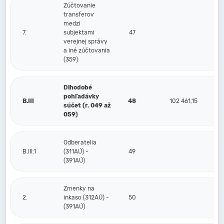
Zúčtovanie
transferov
medzi
7.
subjektami
47
verejnej správy
a iné zúčtovania
(359)
Dlhodobé
pohľadávky
B.III
48
102 461,15
súčet (r. 049 až
059)
Odberatelia
B.III.1
(311AÚ) -
49
(391AÚ)
Zmenky na
2.
inkaso (312AÚ) -
50
(391AÚ)