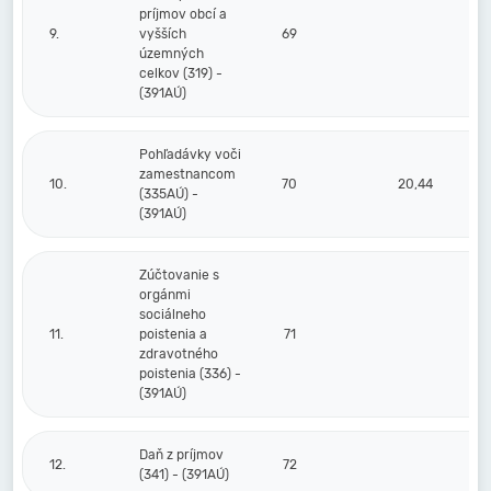
príjmov obcí a
9.
vyšších
69
územných
celkov (319) -
(391AÚ)
Pohľadávky voči
zamestnancom
10.
70
20,44
(335AÚ) -
(391AÚ)
Zúčtovanie s
orgánmi
sociálneho
11.
poistenia a
71
zdravotného
poistenia (336) -
(391AÚ)
Daň z príjmov
12.
72
(341) - (391AÚ)