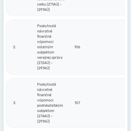
celku (271AÚ) -
(291AÚ)
Poskytnuté
návratné
finančné
výpomoci
2.
ostatným
106
subjektom
verejnej správy
(272AÚ) -
(291AÚ)
Poskytnuté
návratné
finančné
výpomoci
3.
107
podnikateľským
subjektom
(274AÚ) -
(291AÚ)