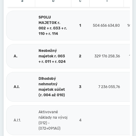
a
b
c
1
SPOLU
MAJETOK r.
1
504 656 634,80
148 
002 + r. 033 + r.
110 + r. 114
Neobežný
A.
majetok r. 003
2
329 176 258,36
147
+ r. 011 + r. 024
Dlhodobý
nehmotný
A.I.
3
7 236 055,76
5
majetok súčet
(r. 004 až 010)
Aktivované
náklady na vývoj
A.I.1.
4
(012) -
(072+091AÚ)