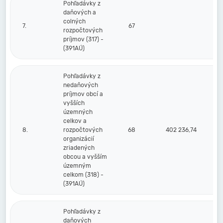
Pohľadávky z
daňových a
colných
7.
67
rozpočtových
príjmov (317) -
(391AÚ)
Pohľadávky z
nedaňových
príjmov obcí a
vyšších
územných
celkov a
8.
rozpočtových
68
402 236,74
organizácií
zriadených
obcou a vyšším
územným
celkom (318) -
(391AÚ)
Pohľadávky z
daňových