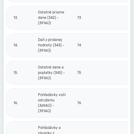
Ostatné priame
13.
dane (342) -
73
(391AÚ)
Daň z pridanej
14.
hodnoty (343) -
74
(391AÚ)
Ostatné dane a
15.
poplatky (345) -
75
(391AÚ)
Pohľadávky voči
združeniu
16.
76
(369AÚ) -
(391AÚ)
Pohľadávky a
záväzky z