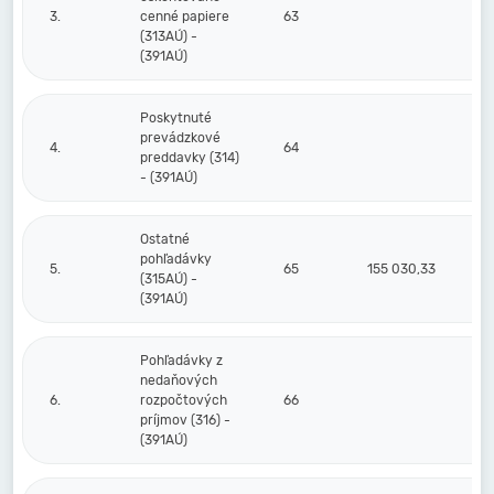
3.
cenné papiere
63
(313AÚ) -
(391AÚ)
Poskytnuté
prevádzkové
4.
64
preddavky (314)
- (391AÚ)
Ostatné
pohľadávky
5.
65
155 030,33
(315AÚ) -
(391AÚ)
Pohľadávky z
nedaňových
6.
rozpočtových
66
príjmov (316) -
(391AÚ)