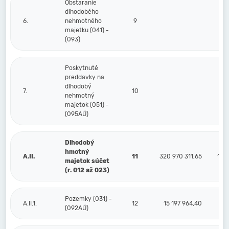
Obstaranie
dlhodobého
6.
nehmotného
9
majetku (041) -
(093)
Poskytnuté
preddavky na
dlhodobý
7.
10
nehmotný
majetok (051) -
(095AÚ)
Dlhodobý
hmotný
A.II.
11
320 970 311,65
142
majetok súčet
(r. 012 až 023)
Pozemky (031) -
A.II.1.
12
15 197 964,40
(092AÚ)