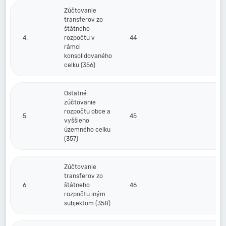
Zúčtovanie
transferov zo
štátneho
4.
rozpočtu v
44
rámci
konsolidovaného
celku (356)
Ostatné
zúčtovanie
rozpočtu obce a
5.
45
vyššieho
územného celku
(357)
Zúčtovanie
transferov zo
6.
štátneho
46
rozpočtu iným
subjektom (358)