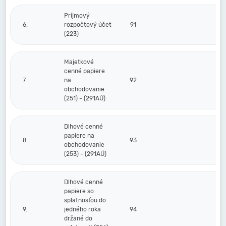
Príjmový
6.
rozpočtový účet
91
(223)
Majetkové
cenné papiere
7.
na
92
obchodovanie
(251) - (291AÚ)
Dlhové cenné
papiere na
8.
93
obchodovanie
(253) - (291AÚ)
Dlhové cenné
papiere so
splatnosťou do
9.
jedného roka
94
držané do