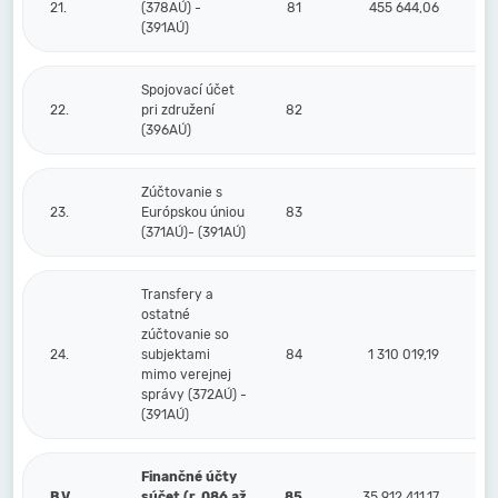
21.
(378AÚ) -
81
455 644,06
(391AÚ)
Spojovací účet
22.
pri združení
82
(396AÚ)
Zúčtovanie s
23.
Európskou úniou
83
(371AÚ)- (391AÚ)
Transfery a
ostatné
zúčtovanie so
24.
subjektami
84
1 310 019,19
mimo verejnej
správy (372AÚ) -
(391AÚ)
Finančné účty
B.V.
súčet (r. 086 až
85
35 912 411,17