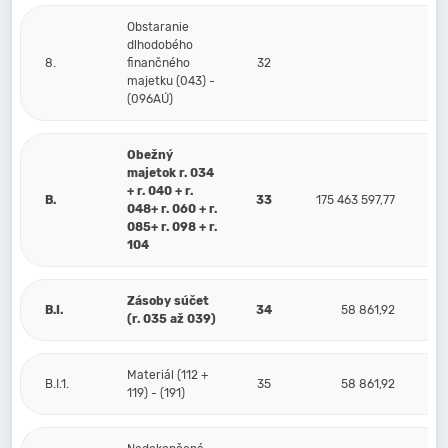
Obstaranie
dlhodobého
8.
finančného
32
majetku (043) -
(096AÚ)
Obežný
majetok r. 034
+ r. 040 + r.
B.
33
175 463 597,77
048+ r. 060 + r.
085+ r. 098 + r.
104
Zásoby súčet
B.I.
34
58 861,92
(r. 035 až 039)
Materiál (112 +
B.I.1.
35
58 861,92
119) - (191)