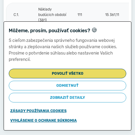
Náklady
C.1.
budúcich období
111
15 361,11
(381)
🍪
Môžeme, prosím, používať cookies?
Komplexné
S cieľom zabezpečenia správneho fungovania webovej
náklady
2.
112
stránky a zlepšovania našich služieb používame cookies.
budúcich období
Prosíme o potvrdenie súhlasu alebo nastavenie Vašich
(382)
preferencií.
Príjmy budúcich
3.
113
1 417,56
POVOLIŤ VŠETKO
období (385)
ODMIETNUŤ
Vzťahy k účtom
ZOBRAZIŤ DETAILY
klientov
Štátnej
D.
114
pokladnice
ZÁSADY POUŽÍVANIA COOKIES
(účtová
skupina 20)
VYHLÁSENIE O OCHRANE SÚKROMIA