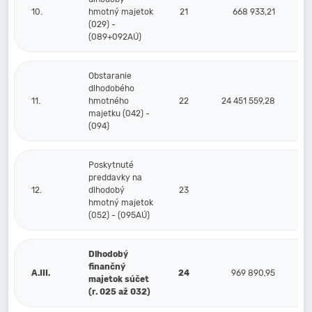
10.
hmotný majetok
21
668 933,21
(029) -
(089+092AÚ)
Obstaranie
dlhodobého
11.
hmotného
22
24 451 559,28
majetku (042) -
(094)
Poskytnuté
preddavky na
12.
dlhodobý
23
hmotný majetok
(052) - (095AÚ)
Dlhodobý
finančný
A.III.
24
969 890,95
majetok súčet
(r. 025 až 032)