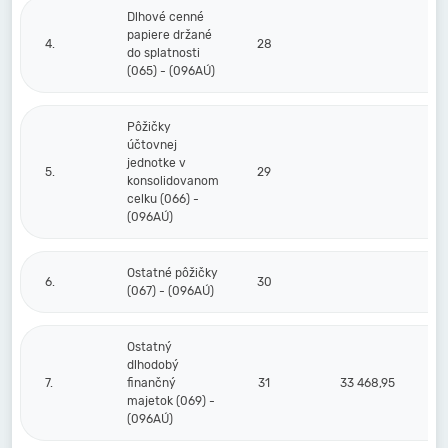
Dlhové cenné
papiere držané
4.
28
do splatnosti
(065) - (096AÚ)
Pôžičky
účtovnej
jednotke v
5.
29
konsolidovanom
celku (066) -
(096AÚ)
Ostatné pôžičky
6.
30
(067) - (096AÚ)
Ostatný
dlhodobý
7.
finančný
31
33 468,95
majetok (069) -
(096AÚ)