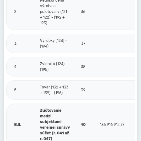
Nedokončená
výroba a
2.
polotovary (121
36
+ 122) - (192 +
193)
Výrobky (123) -
3.
37
(194)
Zvieratá (124) -
4.
38
(195)
Tovar (132 + 133
5.
39
+ 139) - (196)
Zúčtovanie
medzi
subjektami
B.II.
40
136 916 912,77
verejnej správy
súčet (r. 041 až
r. 047)