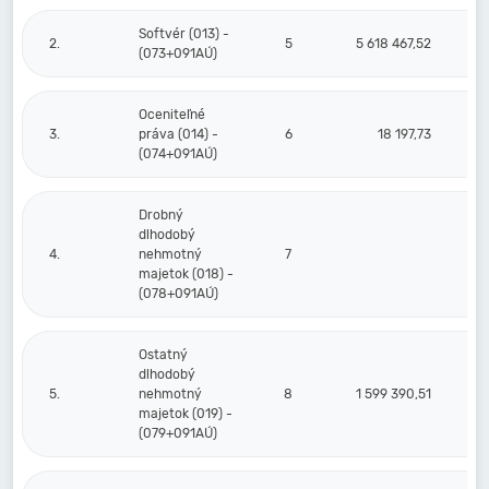
Softvér (013) -
2.
5
5 618 467,52
4 
(073+091AÚ)
Oceniteľné
3.
práva (014) -
6
18 197,73
(074+091AÚ)
Drobný
dlhodobý
4.
nehmotný
7
majetok (018) -
(078+091AÚ)
Ostatný
dlhodobý
5.
nehmotný
8
1 599 390,51
majetok (019) -
(079+091AÚ)