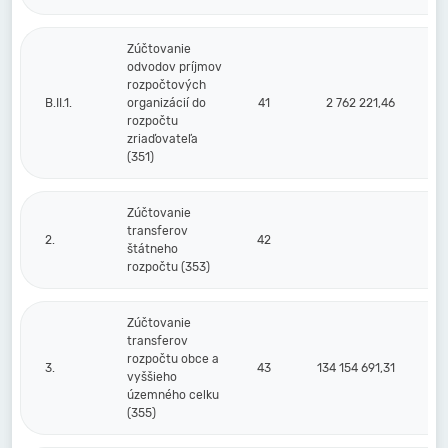
Zúčtovanie
odvodov príjmov
rozpočtových
B.II.1.
organizácií do
41
2 762 221,46
rozpočtu
zriaďovateľa
(351)
Zúčtovanie
transferov
2.
42
štátneho
rozpočtu (353)
Zúčtovanie
transferov
rozpočtu obce a
3.
43
134 154 691,31
vyššieho
územného celku
(355)