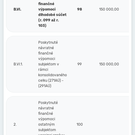
finančné
B.VI.
výpomoci
98
150 000,00
dlhodobé súčet
(r. 099 až r.
103)
Poskytnuté
návratné
finančné
výpomoci
B.VI.1.
subjektom v
99
150 000,00
rámci
konsolidovaného
celku (271AÚ) -
(291AÚ)
Poskytnuté
návratné
finančné
výpomoci
2.
ostatným
100
subjektom