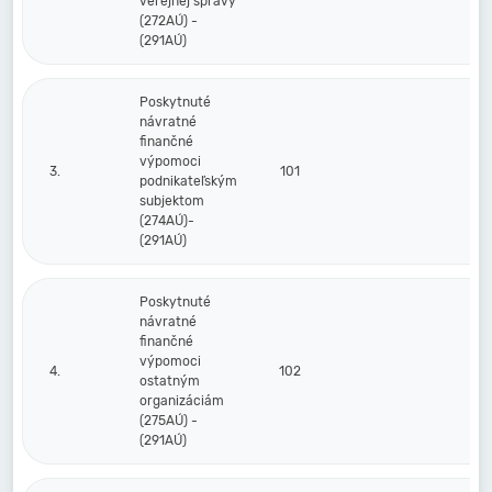
verejnej správy
(272AÚ) -
(291AÚ)
Poskytnuté
návratné
finančné
výpomoci
3.
101
podnikateľským
subjektom
(274AÚ)-
(291AÚ)
Poskytnuté
návratné
finančné
výpomoci
4.
102
ostatným
organizáciám
(275AÚ) -
(291AÚ)