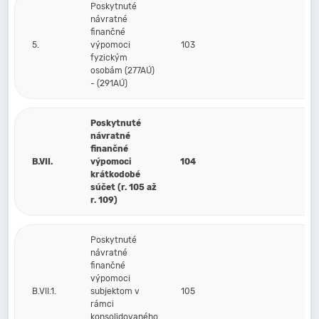
Poskytnuté
návratné
finančné
5.
výpomoci
103
fyzickým
osobám (277AÚ)
- (291AÚ)
Poskytnuté
návratné
finančné
B.VII.
výpomoci
104
krátkodobé
súčet (r. 105 až
r. 109)
Poskytnuté
návratné
finančné
výpomoci
B.VII.1.
subjektom v
105
rámci
konsolidovaného