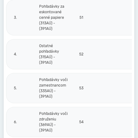
Pohľadávky za
eskontované
3.
cenné papiere
51
(313AÚ) -
(391AÚ)
Ostatné
pohľadávky
4.
52
(315AÚ) -
(391AÚ)
Pohľadávky voči
zamestnancom
5.
53
(335AÚ) -
(391AÚ)
Pohľadávky voči
združeniu
6.
54
(369AÚ) -
(391AÚ)