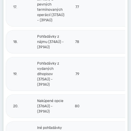
pevných
17.
77
termínovaných
operácií (373AÚ)
- (391AÚ)
Pohľadávky z
18.
nájmu (374AÚ) -
78
(391AÚ)
Pohľadávky z
vydaných
19.
dlhopisov
79
(375AÚ) -
(391AÚ)
Nakúpené opcie
20.
(376AÚ) -
80
(391AÚ)
Iné pohľadávky