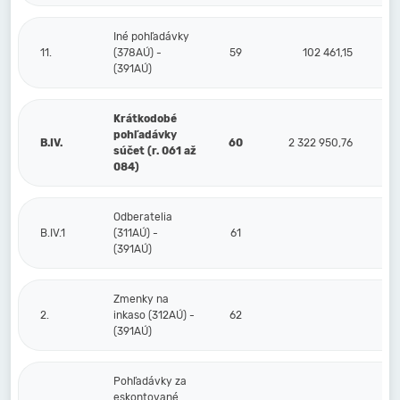
Iné pohľadávky
11.
(378AÚ) -
59
102 461,15
(391AÚ)
Krátkodobé
pohľadávky
B.IV.
60
2 322 950,76
súčet (r. 061 až
084)
Odberatelia
B.IV.1
(311AÚ) -
61
(391AÚ)
Zmenky na
2.
inkaso (312AÚ) -
62
(391AÚ)
Pohľadávky za
eskontované