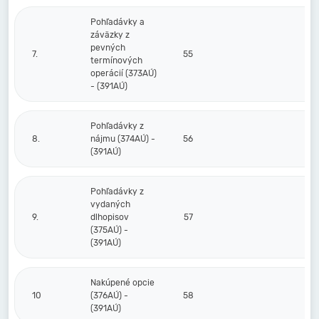
Pohľadávky a
záväzky z
pevných
7.
55
termínových
operácií (373AÚ)
- (391AÚ)
Pohľadávky z
8.
nájmu (374AÚ) -
56
(391AÚ)
Pohľadávky z
vydaných
9.
dlhopisov
57
(375AÚ) -
(391AÚ)
Nakúpené opcie
10
(376AÚ) -
58
(391AÚ)