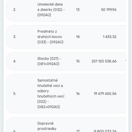
Umelecké diela
2.
a zbierky (032) -
13
50 199,96
(092AÚ)
Predmety z
3.
drahých kovov
14
1 433,32
(033) - (092AÚ)
Stavby (021) -
4.
15
251 120 538,66
119
(081+092AÚ)
Samostatné
hnuteľné veci a
súbory
5.
16
19 679 650,56
13
hnuteľných vecí
(022) -
(082+092AÚ)
Dopravné
prostriedky
6.
17
9 800 032,26
8 