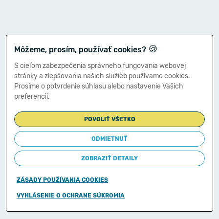
🍪
Môžeme, prosím, používať cookies?
S cieľom zabezpečenia správneho fungovania webovej
stránky a zlepšovania našich služieb používame cookies.
Prosíme o potvrdenie súhlasu alebo nastavenie Vašich
preferencií.
POVOLIŤ VŠETKO
ODMIETNUŤ
ZOBRAZIŤ DETAILY
ZÁSADY POUŽÍVANIA COOKIES
Copyright © 2011-2026
VYHLÁSENIE O OCHRANE SÚKROMIA
Ministerstvo financií Slovenskej republiky