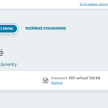
Čo je register účtov
ROZŠÍRENÉ VYHĽADÁVANIE
J ZNOVA
é
závierky
Dokument:
PDF veľkosť 128 KB
Stiahnuť