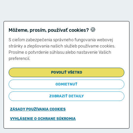
🍪
Môžeme, prosím, používať cookies?
S cieľom zabezpečenia správneho fungovania webovej
stránky a zlepšovania našich služieb používame cookies.
Prosíme o potvrdenie súhlasu alebo nastavenie Vašich
preferencií.
POVOLIŤ VŠETKO
ODMIETNUŤ
ZOBRAZIŤ DETAILY
ZÁSADY POUŽÍVANIA COOKIES
Copyright © 2011-2026
VYHLÁSENIE O OCHRANE SÚKROMIA
Ministerstvo financií Slovenskej republiky