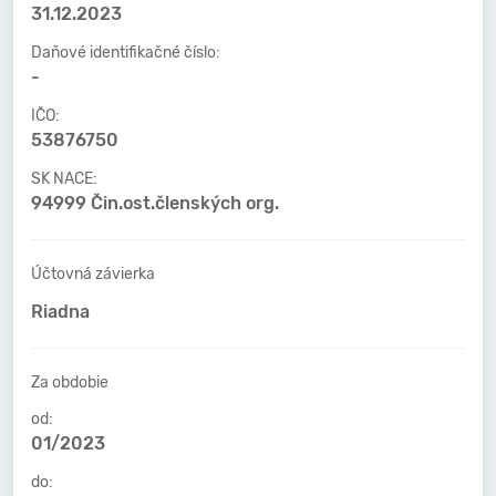
31.12.2023
Daňové identifikačné číslo:
-
IČO:
53876750
SK NACE:
94999 Čin.ost.členských org.
Účtovná závierka
Riadna
Za obdobie
od:
01/2023
do: