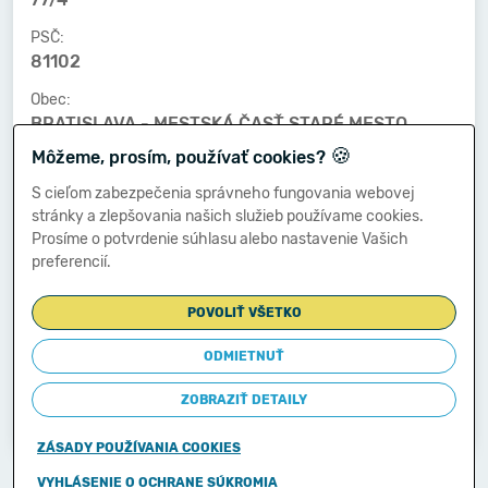
PSČ:
81102
Obec:
BRATISLAVA - MESTSKÁ ČASŤ STARÉ MESTO
🍪
Môžeme, prosím, používať cookies?
Telefónne číslo:
-
S cieľom zabezpečenia správneho fungovania webovej
stránky a zlepšovania našich služieb používame cookies.
E-mailová adresa:
Prosíme o potvrdenie súhlasu alebo nastavenie Vašich
-
preferencií.
POVOLIŤ VŠETKO
Zostavená dňa:
24.04.2024
ODMIETNUŤ
Schválená dňa:
ZOBRAZIŤ DETAILY
-
ZÁSADY POUŽÍVANIA COOKIES
Copyright © 2011-2026
VYHLÁSENIE O OCHRANE SÚKROMIA