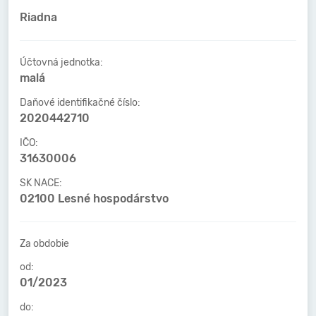
Riadna
Účtovná jednotka:
malá
Daňové identifikačné číslo:
2020442710
IČO:
31630006
SK NACE:
02100 Lesné hospodárstvo
Za obdobie
od:
01/2023
do: