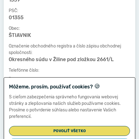
PSČ:
01355
Obec:
ŠTIAVNIK
Označenie obchodného registra a číslo zápisu obchodnej
spoločnosti:
Okresného súdu v Žiline pod zložkou 2661/L
Telefónne číslo:
-
🍪
Môžeme, prosím, používať cookies?
Faxové číslo:
-
S cieľom zabezpečenia správneho fungovania webovej
stránky a zlepšovania našich služieb používame cookies.
E-mailová adresa:
Prosíme o potvrdenie súhlasu alebo nastavenie Vašich
-
preferencií.
POVOLIŤ VŠETKO
Zostavená dňa: