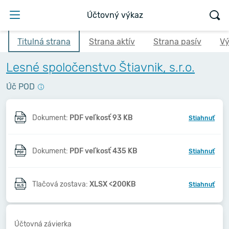
Účtovný výkaz
Titulná strana
Strana aktív
Strana pasív
Vý
Lesné spoločenstvo Štiavnik, s.r.o.
Úč POD
Dokument:
PDF veľkosť 93 KB
Stiahnuť
Dokument:
PDF veľkosť 435 KB
Stiahnuť
Tlačová zostava:
XLSX <200KB
Stiahnuť
Účtovná závierka