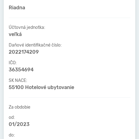
Riadna
Účtovná jednotka:
veľká
Daňové identifikačné číslo:
2022174209
IČO:
36354694
SK NACE:
55100 Hotelové ubytovanie
Za obdobie
od:
01/2023
do: