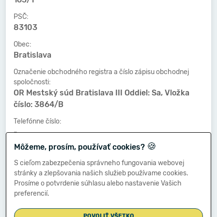
PSČ:
83103
Obec:
Bratislava
Označenie obchodného registra a číslo zápisu obchodnej
spoločnosti:
OR Mestský súd Bratislava III Oddiel: Sa, Vložka
číslo: 3864/B
Telefónne číslo:
-
🍪
Môžeme, prosím, používať cookies?
Faxové číslo:
-
S cieľom zabezpečenia správneho fungovania webovej
stránky a zlepšovania našich služieb používame cookies.
E-mailová adresa:
Prosíme o potvrdenie súhlasu alebo nastavenie Vašich
-
preferencií.
POVOLIŤ VŠETKO