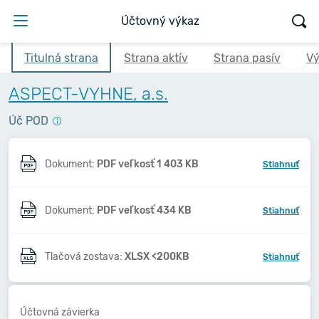
Účtovný výkaz
Titulná strana
Strana aktív
Strana pasív
Vý
ASPECT-VYHNE, a.s.
Úč POD
Dokument:
PDF veľkosť 1 403 KB
Stiahnuť
Dokument:
PDF veľkosť 434 KB
Stiahnuť
Tlačová zostava:
XLSX <200KB
Stiahnuť
Účtovná závierka