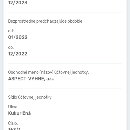
12/2023
Bezprostredne predchádzajúce obdobie
od:
01/2022
do:
12/2022
Obchodné meno (názov) účtovnej jednotky:
ASPECT-VYHNE, a.s.
Sídlo účtovnej jednotky
Ulica:
Kukuričná
Číslo:
163/1