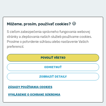
🍪
Môžeme, prosím, používať cookies?
S cieľom zabezpečenia správneho fungovania webovej
stránky a zlepšovania našich služieb používame cookies.
Prosíme o potvrdenie súhlasu alebo nastavenie Vašich
preferencií.
POVOLIŤ VŠETKO
ODMIETNUŤ
ZOBRAZIŤ DETAILY
ZÁSADY POUŽÍVANIA COOKIES
Copyright © 2011-2026
VYHLÁSENIE O OCHRANE SÚKROMIA
Ministerstvo financií Slovenskej republiky