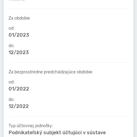
Za obdobie
od:
01/2023
do:
12/2023
Za bezprostredne predchádzajúce obdobie
od:
01/2022
do:
12/2022
Typ účtovnej jednotky:
Podnikateľský subjekt účtujúci v sústave