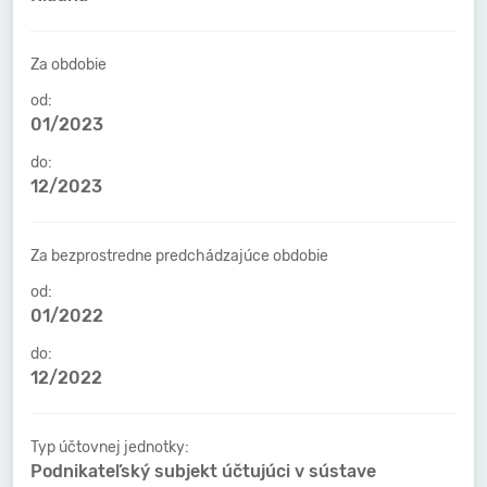
Za obdobie
od:
01/2023
do:
12/2023
Za bezprostredne predchádzajúce obdobie
od:
01/2022
do:
12/2022
Typ účtovnej jednotky:
Podnikateľský subjekt účtujúci v sústave