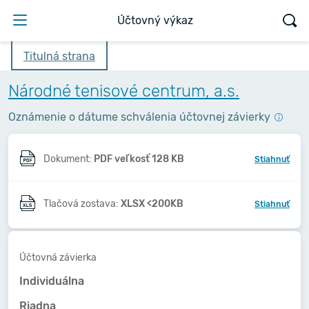
Účtovný výkaz
Titulná strana
Národné tenisové centrum, a.s.
Oznámenie o dátume schválenia účtovnej závierky
Dokument:
PDF veľkosť 128 KB
Stiahnuť
Tlačová zostava:
XLSX <200KB
Stiahnuť
Účtovná závierka
Individuálna
Riadna