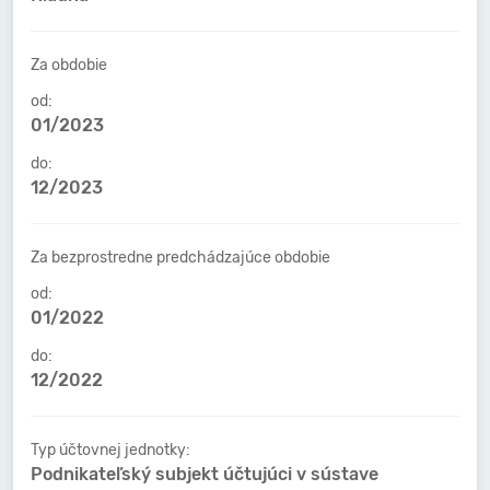
Za obdobie
od:
01/2023
do:
12/2023
Za bezprostredne predchádzajúce obdobie
od:
01/2022
do:
12/2022
Typ účtovnej jednotky:
Podnikateľský subjekt účtujúci v sústave