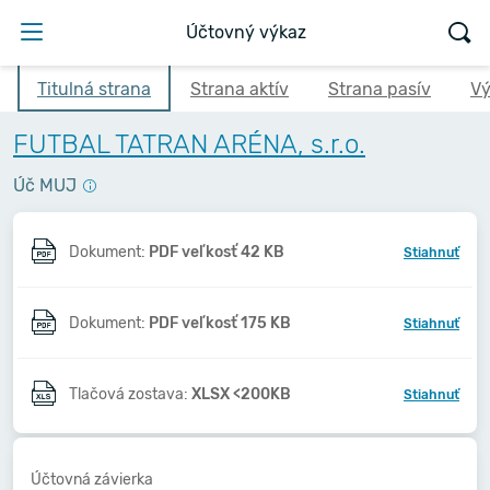
Účtovný výkaz
Titulná strana
Strana aktív
Strana pasív
Vý
FUTBAL TATRAN ARÉNA, s.r.o.
Úč MUJ
Dokument:
PDF veľkosť 42 KB
Stiahnuť
Dokument:
PDF veľkosť 175 KB
Stiahnuť
Tlačová zostava:
XLSX <200KB
Stiahnuť
Účtovná závierka