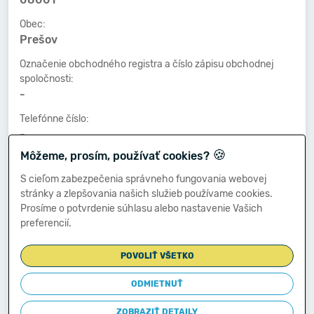
Obec:
Prešov
Označenie obchodného registra a číslo zápisu obchodnej
spoločnosti:
-
Telefónne číslo:
-
🍪
Môžeme, prosím, používať cookies?
Faxové číslo:
-
S cieľom zabezpečenia správneho fungovania webovej
stránky a zlepšovania našich služieb používame cookies.
E-mailová adresa:
Prosíme o potvrdenie súhlasu alebo nastavenie Vašich
-
preferencií.
POVOLIŤ VŠETKO
Zostavená dňa:
04.03.2025
ODMIETNUŤ
Schválená dňa:
ZOBRAZIŤ DETAILY