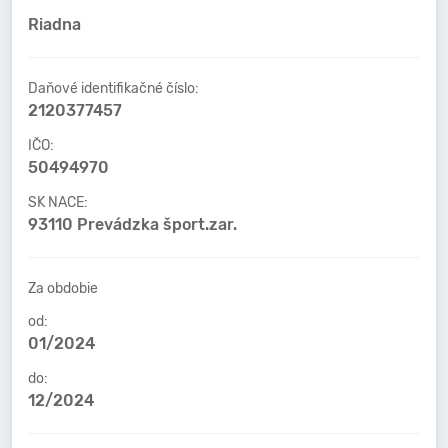
Riadna
Daňové identifikačné číslo:
2120377457
IČO:
50494970
SK NACE:
93110 Prevádzka šport.zar.
Za obdobie
od:
01/2024
do:
12/2024