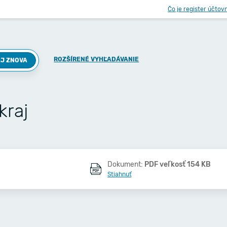
Čo je register účtov
ROZŠÍRENÉ VYHĽADÁVANIE
J ZNOVA
kraj
Dokument:
PDF veľkosť 154 KB
Stiahnuť