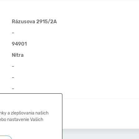
Rázusova 2915/2A
-
94901
Nitra
-
-
-
28.03.2025
nky a zlepšovania našich
lebo nastavenie Vašich