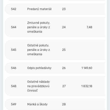
542
Predaný materiál
23
Zmluvné pokuty,
544
penále a úroky z
24
7,48
omeškania
Ostatné pokuty,
545
penále a úroky z
25
omeškania
546
Odpis pohľadávky
26
1 149,60
Ostatné náklady
548
na prevádzkovú
27
1 832,18
činnosť
549
Manká a škody
28