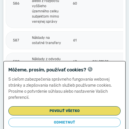
alebo z rozpočtu
586
60
vyššieho
územného celku
subjektom mimo
verejnej správy
Náklady na
587
61
ostatné transfery
Náklady z odvodu
588
62
146 911,01
príjmov
🍪
Môžeme, prosím, používať cookies?
S cieľom zabezpečenia správneho fungovania webovej
Náklady z
stránky a zlepšovania našich služieb používame cookies.
589
budúceho odvodu
63
príjmov
Prosíme o potvrdenie súhlasu alebo nastavenie Vašich
preferencií.
Účtové skupiny
POVOLIŤ VŠETKO
50 - 58 súčet
(r.001 + r.006 +
r.011 + r.017 +
ODMIETNUŤ
64
4 470 365,88
r.021 + r.029 +