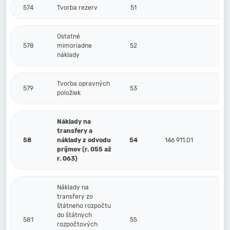
574
Tvorba rezerv
51
Ostatné
578
mimoriadne
52
náklady
Tvorba opravných
579
53
položiek
Náklady na
transfery a
58
náklady z odvodu
54
146 911,01
príjmov (r. 055 až
r. 063)
Náklady na
transfery zo
štátneho rozpočtu
do štátnych
581
55
rozpočtových