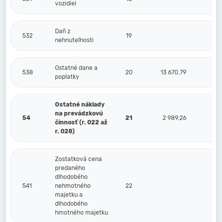
vozidiel
Daň z
532
19
nehnuteľnosti
Ostatné dane a
538
20
13 670,79
poplatky
Ostatné náklady
na prevádzkovú
54
21
2 989,26
činnosť (r. 022 až
r. 028)
Zostatková cena
predaného
dlhodobého
541
nehmotného
22
majetku a
dlhodobého
hmotného majetku