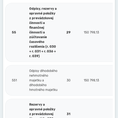
Odpisy, rezervy a
opravné položky
z prevádzkovej
činnosti a
finančnej
55
činnosti a
29
150 798,13
zúčtovanie
časového
rozlíšenia (r. 030
+ r. 031 + r. 036 +
r. 039)
Odpisy dlhodobého
nehmotného
551
majetku a
30
150 798,13
dlhodobého
hmotného majetku
Rezervy a
opravné položky
z prevádzkovej
31