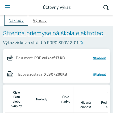
Účtovný výkaz
Náklady
Výnosy
Stredná priemyselná škola elektrotechnická, Komenského 44, Košice
Výkaz ziskov a strát Úč ROPO SFOV 2-01
Dokument:
PDF veľkosť 17 KB
Stiahnuť
Tlačová zostava:
XLSX <200KB
Stiahnuť
202
Číslo
účtu
Číslo
Náklady
alebo
riadku
Hlavná
Podnika
skupiny
činnosť
činn