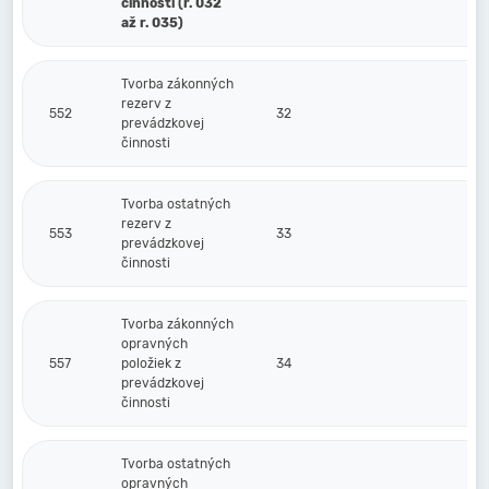
činnosti (r. 032
až r. 035)
Tvorba zákonných
rezerv z
552
32
prevádzkovej
činnosti
Tvorba ostatných
rezerv z
553
33
prevádzkovej
činnosti
Tvorba zákonných
opravných
557
položiek z
34
prevádzkovej
činnosti
Tvorba ostatných
opravných