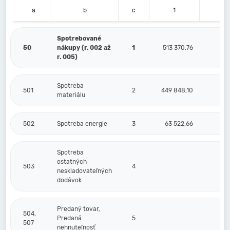
a
b
c
1
2
Spotrebované
50
nákupy (r. 002 až
1
513 370,76
r. 005)
Spotreba
501
2
449 848,10
materiálu
502
Spotreba energie
3
63 522,66
Spotreba
ostatných
503
4
neskladovateľných
dodávok
Predaný tovar,
504,
Predaná
5
507
nehnuteľnosť