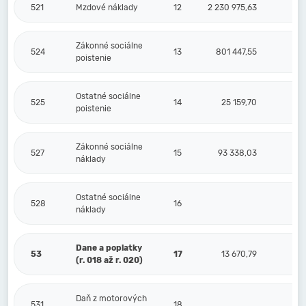
521
Mzdové náklady
12
2 230 975,63
Zákonné sociálne
524
13
801 447,55
poistenie
Ostatné sociálne
525
14
25 159,70
poistenie
Zákonné sociálne
527
15
93 338,03
náklady
Ostatné sociálne
528
16
náklady
Dane a poplatky
53
17
13 670,79
(r. 018 až r. 020)
Daň z motorových
531
18