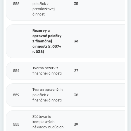
558
položiek z
35
prevádzkovej
činnosti
Rezervy a
opravné položky
z finančnej
36
činnosti (r. 037+
r. 038)
Tvorba rezerv z
554
37
finančnej činnosti
Tvorba opravných
559
položiek z
38
finančnej činnosti
Zúčtovanie
komplexných
555
39
nákladov budúcich