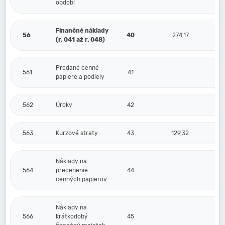
období
Finančné náklady
56
40
274,17
(r. 041 až r. 048)
Predané cenné
561
41
papiere a podiely
562
Úroky
42
563
Kurzové straty
43
129,32
Náklady na
564
precenenie
44
cenných papierov
Náklady na
566
krátkodobý
45