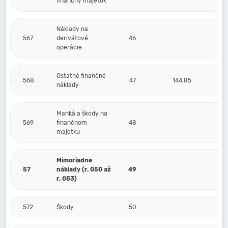
finančný majetok
Náklady na
567
derivátové
46
operácie
Ostatné finančné
568
47
144,85
náklady
Manká a škody na
569
finančnom
48
majetku
Mimoriadne
57
náklady (r. 050 až
49
r. 053)
572
Škody
50