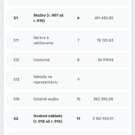
Služby (r. 007 až
51
6
491 430,85
r. 010)
Opravy a
511
7
78 120,83
udržiavanie
512
Cestovné
8
30 919,94
Náklady na
513
9
reprezentáciu
518
Ostatné služby
10
382 390,08
Osobné náklady
52
11
3 150 920,91
(r. 012 až r. 016)