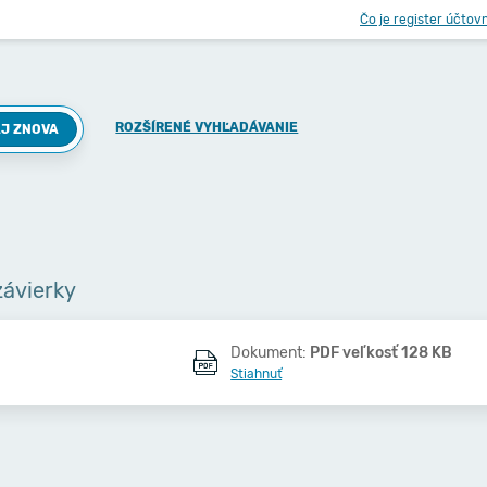
Čo je register účtov
ROZŠÍRENÉ VYHĽADÁVANIE
J ZNOVA
závierky
Dokument:
PDF veľkosť 128 KB
Stiahnuť