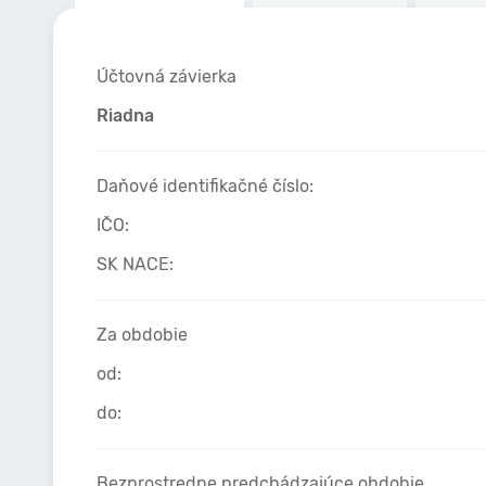
Účtovná závierka
Riadna
Daňové identifikačné číslo:
IČO:
SK NACE:
Za obdobie
od:
do:
Bezprostredne predchádzajúce obdobie