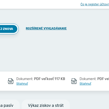
Čo je register účtov
ROZŠÍRENÉ VYHĽADÁVANIE
J ZNOVA
Dokument:
PDF veľkosť 117 KB
Dokument:
PDF ve
Stiahnuť
Stiahnuť
na pasív
Výkaz ziskov a strát