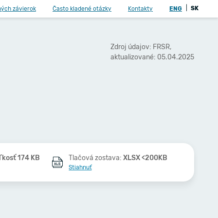
|
SK
ných závierok
Často kladené otázky
Kontakty
ENG
Zdroj údajov: FRSR,
aktualizované: 05.04.2025
ľkosť 174 KB
Tlačová zostava:
XLSX <200KB
Stiahnuť