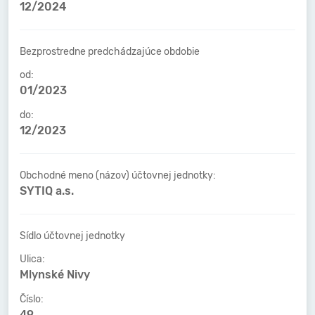
12/2024
Bezprostredne predchádzajúce obdobie
od:
01/2023
do:
12/2023
Obchodné meno (názov) účtovnej jednotky:
SYTIQ a.s.
Sídlo účtovnej jednotky
Ulica:
Mlynské Nivy
Číslo:
49