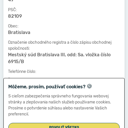
PSČ:
82109
Obec:
Bratislava
Označenie obchodného registra a číslo zápisu obchodnej
spoločnosti:
Mestský súd Bratislava III, odd: Sa. vložka číslo
6915/B
Telefónne číslo:
-
🍪
Môžeme, prosím, používať cookies?
Faxové číslo:
-
S cieľom zabezpečenia správneho fungovania webovej
stránky a zlepšovania našich služieb používame cookies.
E-mailová adresa:
Prosíme o potvrdenie súhlasu alebo nastavenie Vašich
-
preferencií.
POVOLIŤ VŠETKO