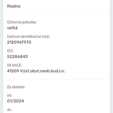
Riadna
Účtovná jednotka:
veľká
Daňové identifikačné číslo:
2120967970
IČO:
52286843
SK NACE:
41209 Výst.obyt,neob.bud.i.n.
Za obdobie
od:
01/2024
do: