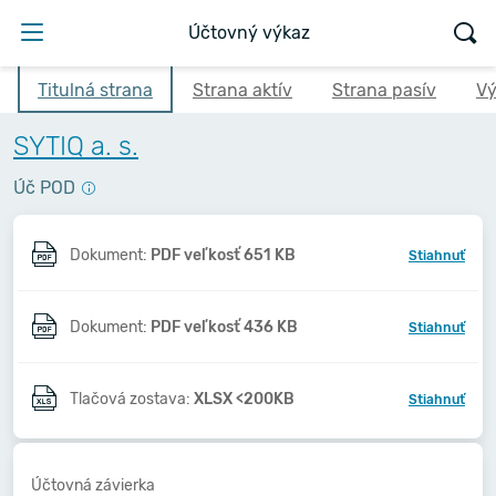
Účtovný výkaz
Titulná strana
Strana aktív
Strana pasív
Vý
SYTIQ a. s.
Úč POD
Dokument:
PDF veľkosť 651 KB
Stiahnuť
Dokument:
PDF veľkosť 436 KB
Stiahnuť
Tlačová zostava:
XLSX <200KB
Stiahnuť
Účtovná závierka