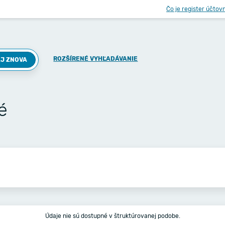
Čo je register účtov
ROZŠÍRENÉ VYHĽADÁVANIE
J ZNOVA
é
Údaje nie sú dostupné v štruktúrovanej podobe.